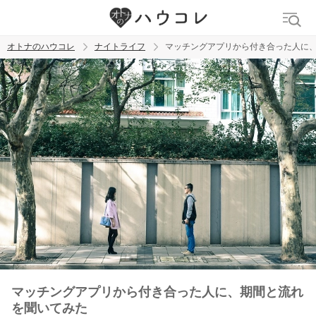
オトナのハウコレ
ナイトライフ
マッチングアプリから付き合った人に
検索
トレンド ワード
ラブグッズ
乳首
吸うやつ
マッチングアプリから付き合った人に、期間と流れ
を聞いてみた