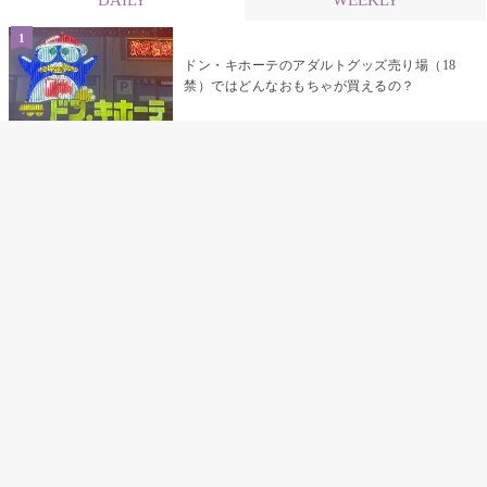
ドン・キホーテのアダルトグッズ売り場（18
禁）ではどんなおもちゃが買えるの？
乳首責めにおすすめのおもちゃ22選 チクニ
ーグッズや道具でおっぱいを開発しちゃおう
♡
まんこの種類と感触って？男を虜にする名器
の名前と特徴
テンガエッグの女性向け使い方完全ガイド｜
裏返し・クリ・乳首への当て方とTENGA UNI
比較