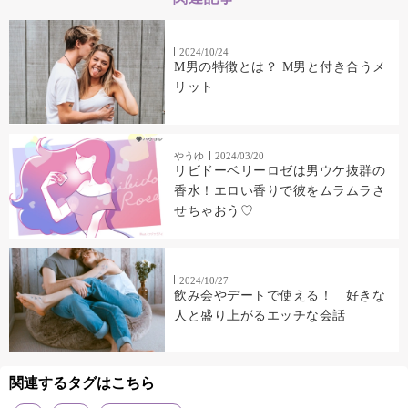
2024/10/24
M男の特徴とは？ M男と付き合うメ
リット
やうゆ
2024/03/20
リビドーベリーロゼは男ウケ抜群の
香水！エロい香りで彼をムラムラさ
せちゃおう♡
2024/10/27
飲み会やデートで使える！ 好きな
人と盛り上がるエッチな会話
関連するタグはこちら