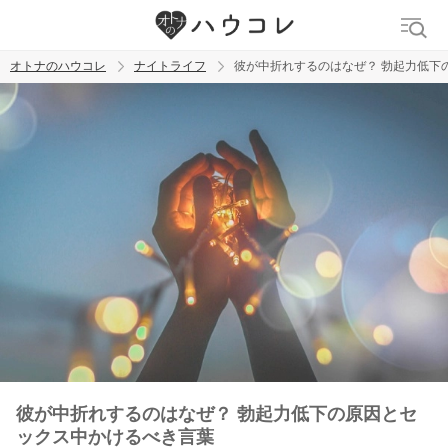
オトナのハウコレ
ナイトライフ
彼が中折れするのはなぜ？ 勃起力低下
検索
トレンド ワード
ラブグッズ
乳首
吸うやつ
彼が中折れするのはなぜ？ 勃起力低下の原因とセ
ックス中かけるべき言葉