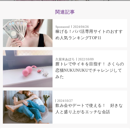
関連記事
Sponsored
2024/04/26
稼げる！パパ活専用サイトのおすす
め人気ランキングTOP11
久留米あぽろ
2022/10/09
膣トレで中イキを目指す！ さくらの
恋猫NUKUNUKUでチャレンジして
みた
2024/10/27
飲み会やデートで使える！ 好きな
人と盛り上がるエッチな会話