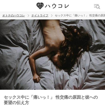
オトナのハウコレ
ナイトライフ
セックス中に「痛いっ！」 性交痛の原
検索
トレンド ワード
ラブグッズ
乳首
吸うやつ
セックス中に「痛いっ！」 性交痛の原因と彼への
要望の伝え方