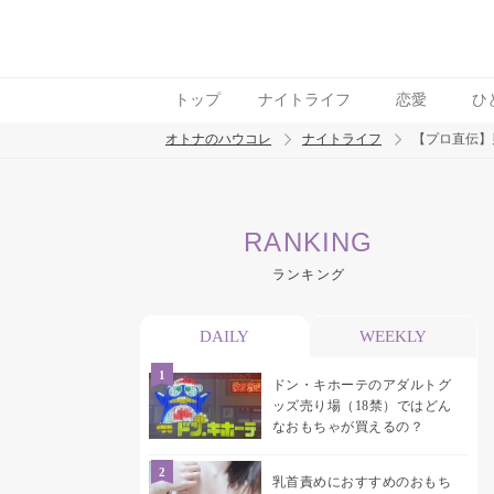
トップ
ナイトライフ
恋愛
ひ
オトナのハウコレ
ナイトライフ
【プロ直伝】
検索
RANKING
トレンド ワード
ランキング
ラブグッズ
乳首
吸うやつ
DAILY
WEEKLY
ドン・キホーテのアダルトグ
ッズ売り場（18禁）ではどん
なおもちゃが買えるの？
乳首責めにおすすめのおもち