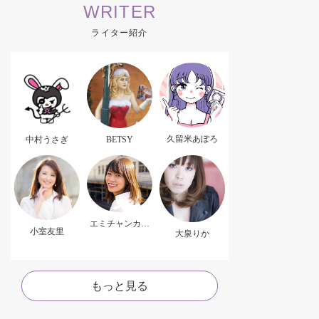
WRITER
ライター紹介
久留米あぽろ
中村うさぎ
BETSY
エミチャンカパ
小室友里
ーナ
大泉りか
もっと見る