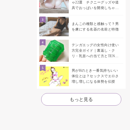
ゃ22選 チクニーグッズや道
具でおっぱいを開発しちゃお
う♡
まんこの種類と感触って？男
を虜にする名器の名前と特徴
テンガエッグの女性向け使い
方完全ガイド｜裏返し・ク
リ・乳首への当て方とTENGA
UNI比較
男がHのとき一番気持ちいい
体位とは？セックスでエロさ
増し増しになる体勢を伝授
もっと見る