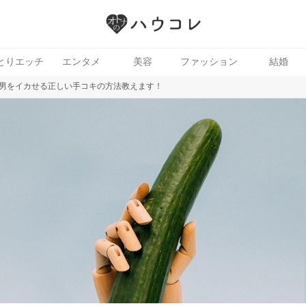
とりエッチ
エンタメ
美容
ファッション
結婚
男をイカせる正しい手コキの方法教えます！