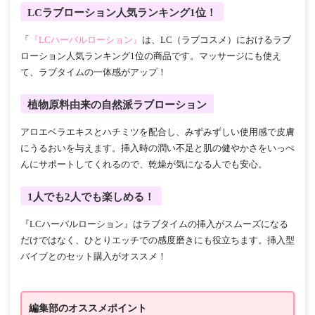
LCラブローション人気ランキング1位！
「
『LCハーバルローション』
は、LC（ラブコスメ）におけるラブ
ローション人気ランキング1位の商品です。マッサージにも使え
て、ラブタイムの一体感がアップ！
植物原料由来の自然派ラブローション
アロエベラエキスとハチミツを配合し、みずみずしい使用感で皮膚
にうるおいを与えます。挿入時の潤い不足と肌の健やかさをいっぺ
んにサポートしてくれるので、乾燥が気になる人でも安心。
1人でも2人でも楽しめる！
『LCハーバルローション』はラブタイムの挿入がスムーズになる
だけではなく、ひとりエッチでの感度磨きにも役立ちます。挿入型
バイブとのセット購入がオススメ！
編集部のオススメポイント