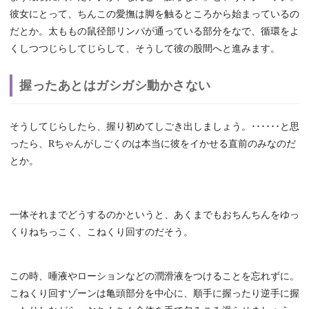
彼女にとって、ちんこの愛撫は脚を触るところから始まっているの
だとか。太ももの鼠径部リンパが通っている部分をなで、循環をよ
くしつつじらしてじらして、そうして彼の股間へと進みます。
握ったあとはガシガシ動かさない
そうしてじらしたら、握り初めてしごき出しましょう。･･････と思
ったら、Rちゃんがしごくのは本当に彼をイかせる直前のみなのだ
とか。
一体それまでどうするのかというと、あくまでもおちんちんをゆっ
くりねちっこく、こねくり回すのだそう。
この時、唾液やローションなどの潤滑液をつけることを忘れずに。
こねくり回すゾーンは亀頭部分を中心に、順手に握ったり逆手に握