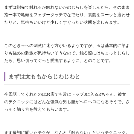
まずは指先で触れるか触れないかのじらしを楽しんだら、そのまま
指一本で亀頭をフェザータッチでなでたり、裏筋をスーッと這わせ
たりと、気持ちいいけど少しくすぐったい状態を楽しみます。
このとき玉への刺激に迷う方がいるようですが、玉は基本的に竿よ
りも強めの刺激が気持ちいそうなので、触る際にはちょっとじらし
たら、思い切ってぐっと愛撫するように、とのことです。
まずは太ももからじわじわと
今回話してくれたのはお店でも常にトップ3に入るRちゃん。彼女
のテクニックにはどんな強気な男も腰がヘロヘロになるそうで、さ
っそく触り方を教えてもらいます。
まず最初に聞いたテクが、なんと「触らない」というテクニック。