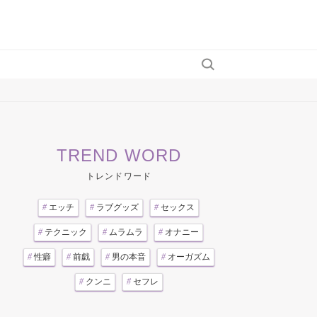
TREND WORD
トレンドワード
#
エッチ
#
ラブグッズ
#
セックス
#
テクニック
#
ムラムラ
#
オナニー
#
性癖
#
前戯
#
男の本音
#
オーガズム
#
クンニ
#
セフレ