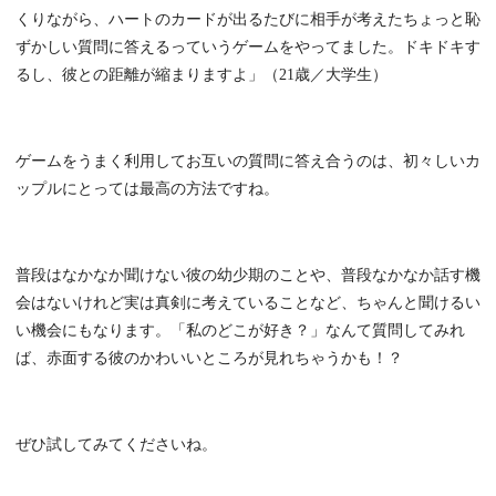
くりながら、ハートのカードが出るたびに相手が考えたちょっと恥
ずかしい質問に答えるっていうゲームをやってました。ドキドキす
るし、彼との距離が縮まりますよ」（21歳／大学生）
ゲームをうまく利用してお互いの質問に答え合うのは、初々しいカ
ップルにとっては最高の方法ですね。
普段はなかなか聞けない彼の幼少期のことや、普段なかなか話す機
会はないけれど実は真剣に考えていることなど、ちゃんと聞けるい
い機会にもなります。「私のどこが好き？」なんて質問してみれ
ば、赤面する彼のかわいいところが見れちゃうかも！？
ぜひ試してみてくださいね。