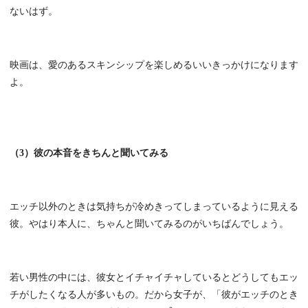
ないはず。
映画は、愛のあるスキンシップを楽しめるいいきっかけになります
よ。
（3）彼の本音をきちんと聞いてみる
エッチ以外のときは気持ちが冷めきってしまっているように見える
彼。やはり本人に、ちゃんと聞いてみるのがいちばんでしょう。
若い男性の中には、彼女とイチャイチャしているとどうしてもエッ
チがしたくなる人が多いもの。だから女子が、「彼がエッチのとき