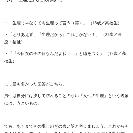
・「生理じゃなくても生理って言う（笑）」 （18歳／高校生）
・「とりあえず、『生理だから』これしかない！」 （21歳／医
療・福祉）
・「『今日女の子の日なんだよね……』と嘘をつく」 （17歳／高
校生）
……最も多かった回答がこちら。
男性は自分には決して訪れることのない「女性の生理」という現象
には、うといもの。
でも、あくまでその場しのぎの言い訳と考えましょう。これからも