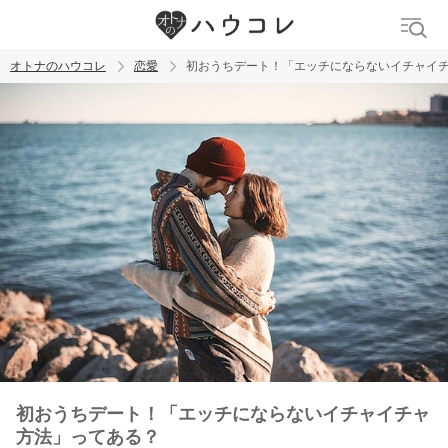
オトナのハウコレ
恋愛
初おうちデート！「エッチにならないイチャイ
検索
トレンド ワード
おっぱいフェチ
吸引バイブ
SM
吸うやつ
初おうちデート！「エッチにならないイチャイチャ
方法」ってある？