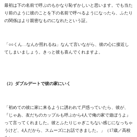
最初は下の名前で呼ぶのもかなり恥ずかしいと思います。でも当た
り前のように彼のことを下の名前で呼べるようになったら、ふたり
の関係はより親密なものになれたという証。
「○○くん…なんか照れるね」なんて言いながら、彼の心に接近し
てしまいましょう。きっと彼も喜んでくれますよ。
（2）ダブルデートで彼の家にいく
「初めての彼に家に来るように誘われて戸惑っていたら、彼が、
『じゃあ、友だちのカップルも呼ぶから4人で俺の家で遊ぼうよ』
って言ってくれました。彼とふたりじゃぎこちない感じになっちゃ
うけど、4人だから、スムーズにお話できました。」（17歳／高校