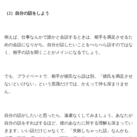
（2）自分の話をしよう
例えば、仕事なんかで誰かと会話するときは、相手を満足させるた
めの会話になりがち。自分が話したいことをべらべら話すのではな
く、相手の話を聞くことがメインになるでしょう。
でも、プライベートで、相手が彼氏なら話は別。「彼氏を満足させ
ないといけない」という意識だけでは、かえって仲も深まりませ
ん。
自分の話がしたいと思ったら、遠慮なくしてみましょう。あなたが
自分の話をすればするほど、彼のあなたに対する理解も深まってい
きます。いい話だけじゃなくて、「失敗しちゃった話」なんかも、