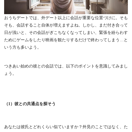
おうちデートでは、外デート以上に会話が重要な位置づけに。そも
そも、会話すること自体が増えますよね。しかし、まだ付き合って
日が浅いと、その会話がぎこちなくなってしまい、緊張を紛らわす
ためにゲームをしたり映画を観たりするだけで終わってしまう…と
いう方も多いよう。
つきあい始めの彼との会話では、以下のポイントを意識してみまし
ょう。
（1）彼との共通点を探そう
あなたは彼氏とどれくらい似ていますか？外見のことではなく、た