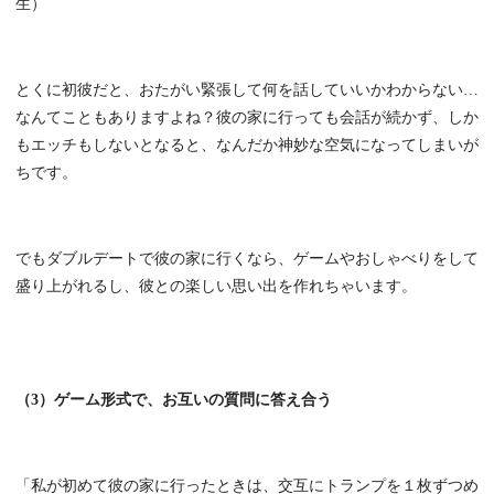
生）
とくに初彼だと、おたがい緊張して何を話していいかわからない…
なんてこともありますよね？彼の家に行っても会話が続かず、しか
もエッチもしないとなると、なんだか神妙な空気になってしまいが
ちです。
でもダブルデートで彼の家に行くなら、ゲームやおしゃべりをして
盛り上がれるし、彼との楽しい思い出を作れちゃいます。
（3）ゲーム形式で、お互いの質問に答え合う
「私が初めて彼の家に行ったときは、交互にトランプを１枚ずつめ