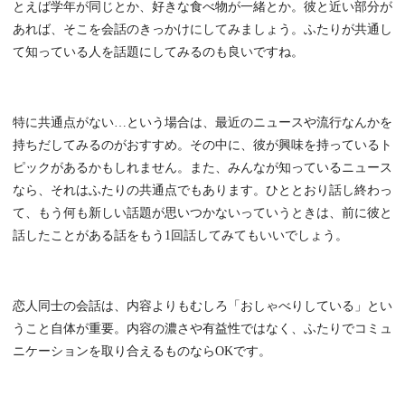
とえば学年が同じとか、好きな食べ物が一緒とか。彼と近い部分が
あれば、そこを会話のきっかけにしてみましょう。ふたりが共通し
て知っている人を話題にしてみるのも良いですね。
特に共通点がない…という場合は、最近のニュースや流行なんかを
持ちだしてみるのがおすすめ。その中に、彼が興味を持っているト
ピックがあるかもしれません。また、みんなが知っているニュース
なら、それはふたりの共通点でもあります。ひととおり話し終わっ
て、もう何も新しい話題が思いつかないっていうときは、前に彼と
話したことがある話をもう1回話してみてもいいでしょう。
恋人同士の会話は、内容よりもむしろ「おしゃべりしている」とい
うこと自体が重要。内容の濃さや有益性ではなく、ふたりでコミュ
ニケーションを取り合えるものならOKです。