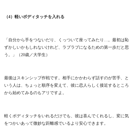
（4）軽いボディタッチを入れる
「自分から手をつないだり、くっついて座ってみたり…。最初は恥
ずかしいかもしれないけれど、ラブラブになるための第一歩だと思
う。」（20歳／大学生）
最後はスキンシップ作戦です。相手にかかわらず話すのが苦手、と
いう人は、ちょっと順序を変えて、彼に恋人らしく接近するところ
から始めてみるのもアリですよ。
軽くボディタッチをいれるだけでも、彼は喜んでくれるし、変に気
をつかいあって微妙な距離感でいるより安心できます。