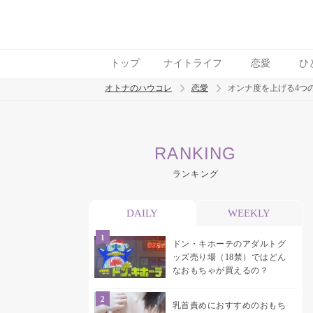
トップ
ナイトライフ
恋愛
ひ
オトナのハウコレ
恋愛
オンナ度を上げる4つ
検索
RANKING
トレンド ワード
ランキング
おっぱいフェチ
吸引バイブ
SM
吸うやつ
DAILY
WEEKLY
ドン・キホーテのアダルトグ
ッズ売り場（18禁）ではどん
なおもちゃが買えるの？
乳首責めにおすすめのおもち