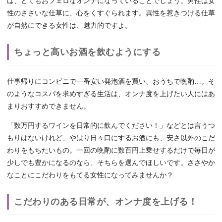
は、とてもおフェロなオンナになっていることでしょう。男性は女
性のささいな仕草に、心をくすぐられます。異性を惹きつける仕草
が自然にできる女性は、魅力的ですよ。
ちょっと高いお酒を飲むようにする
仕事帰りにコンビニで一番安い発泡酒を買い、おうちで晩酌…。そ
のようなコスパを求めすぎる生活は、オンナ度を上げたい人にはあ
まりおすすめできません。
「数万円するワインを日常的に飲んでください！」などとは言うつ
もりはないけれど、やはり日々口にするお酒にも、安さ以外のこだ
わりをもちたいもの。一回の晩酌に数百円上乗せするだけで毎日が
少しでも豊かになるのなら、そちらを選んでほしいです。ささやか
なことにこだわりをもてる女性になってみませんか？
こだわりのある日常が、オンナ度を上げる！