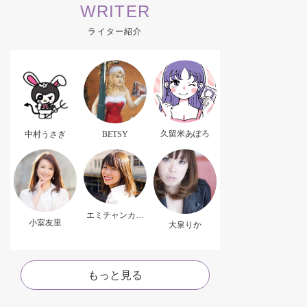
WRITER
ライター紹介
久留米あぽろ
中村うさぎ
BETSY
エミチャンカパ
小室友里
ーナ
大泉りか
もっと見る