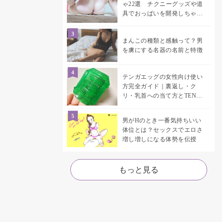
ゃ22選 チクニーグッズや道
具でおっぱいを開発しちゃお
う♡
まんこの種類と感触って？男
を虜にする名器の名前と特徴
テンガエッグの女性向け使い
方完全ガイド｜裏返し・ク
リ・乳首への当て方とTENGA
UNI比較
男がHのとき一番気持ちいい
体位とは？セックスでエロさ
増し増しになる体勢を伝授
もっと見る