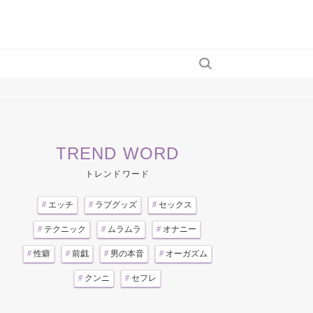
TREND WORD
トレンドワード
#
エッチ
#
ラブグッズ
#
セックス
#
テクニック
#
ムラムラ
#
オナニー
#
性癖
#
前戯
#
男の本音
#
オーガズム
#
クンニ
#
セフレ