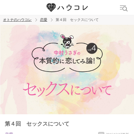
オトナのハウコレ
恋愛
第４回 セックスについて
検索
トレンド ワード
おっぱいフェチ
吸引バイブ
SM
吸うやつ
第４回 セックスについて