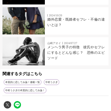
2024/10/20
婚外恋愛・既婚者セフレ・不倫の違
いとは？
山崎アオイ
2024/07/27
メンヘラ男子の特徴 彼氏やセフレ
にするとどんな感じ？ 恐怖のエピ
ソード
関連するタグはこちら
本質的に恋してみ論！連載一覧
中村うさぎ
中村うさぎの本質的に恋してみ論！