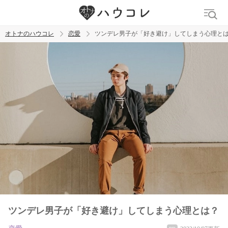
オトナのハウコレ
恋愛
ツンデレ男子が「好き避け」してしまう心理と
検索
トレンド ワード
おっぱいフェチ
吸引バイブ
SM
吸うやつ
ツンデレ男子が「好き避け」してしまう心理とは？