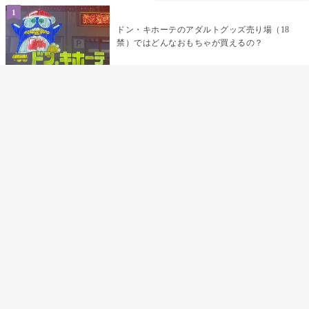
ドン・キホーテのアダルトグッズ売り場（18
禁）ではどんなおもちゃが買えるの？
乳首責めにおすすめのおもちゃ22選 チクニ
ーグッズや道具でおっぱいを開発しちゃおう
♡
まんこの種類と感触って？男を虜にする名器
の名前と特徴
テンガエッグの女性向け使い方完全ガイド｜
裏返し・クリ・乳首への当て方とTENGA UNI
比較