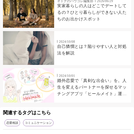
オトナのハウコレ編集部
2026/06/29
実家暮らしの人はどこでデートして
るの？ひとり暮らしができない人た
ちのお出かけスポット
2024/10/08
自己憐憫とは？陥りやすい人と対処
法を解説
2024/10/01
婚外恋愛で「真剣な出会い」を。人
生を変えるパートナーを探せるマッ
チングアプリ「ヒールメイト」運営
インタビュー
関連するタグはこちら
恋愛相談
コミュニケーション