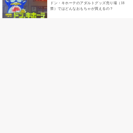
ドン・キホーテのアダルトグッズ売り場（18
禁）ではどんなおもちゃが買えるの？
乳首責めにおすすめのおもちゃ22選 チクニ
ーグッズや道具でおっぱいを開発しちゃおう
♡
まんこの種類と感触って？男を虜にする名器
の名前と特徴
テンガエッグの女性向け使い方完全ガイド｜
裏返し・クリ・乳首への当て方とTENGA UNI
比較