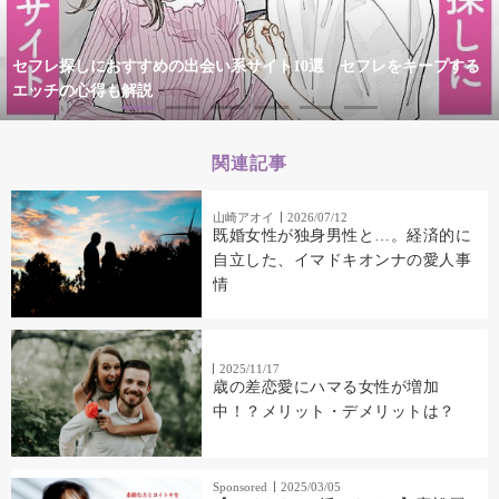
セフレ探しにおすすめの出会い系サイト10選 セフレをキープする
エッチの心得も解説
関連記事
山崎アオイ
2026/07/12
既婚女性が独身男性と…。経済的に
自立した、イマドキオンナの愛人事
情
2025/11/17
歳の差恋愛にハマる女性が増加
中！？メリット・デメリットは？
Sponsored
2025/03/05