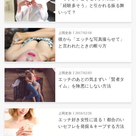
「経験多そう」と引かれる振る舞
いって？
上岡史奈
2017/02/18
彼から「エッチな写真撮らせて」
と言われたときの断り方
上岡史奈
2017/02/03
エッチのあとの気まずい「賢者タ
イム」を険悪にしない方法
上岡史奈
2016/12/26
エッチ好き女性に送る！都合のい
いセフレを発掘＆キープする方法