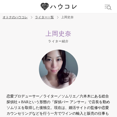
オトナのハウコレ
ライター一覧
上岡史奈
検索
上岡史奈
ライター紹介
トレンド ワード
デリケートゾーン
吸うやつ
中折れ
ニオイケア
恋愛プロデューサー／ライター／ソムリエ／六本木にある総合
探偵社＋BARという形態の『探偵バー アンサー』で店長を勤め
ソムリエを取得した後独立。現在は、婚活サイトの監修や恋愛
カウンセリングなどを行う一方でワインの輸入と販売の仕事も