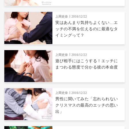
上岡史奈
2016/12/22
実はあんまり気持ちよくない…エ
ッチの不満を伝えるのに最適なタ
イミングって？
上岡史奈
2016/12/22
遊び相手にはこうする！エッチに
まつわる態度で分かる彼の本命度
上岡史奈
2016/12/22
男性に聞いてみた「忘れられない
クリスマスの最高のエッチの思い
出」