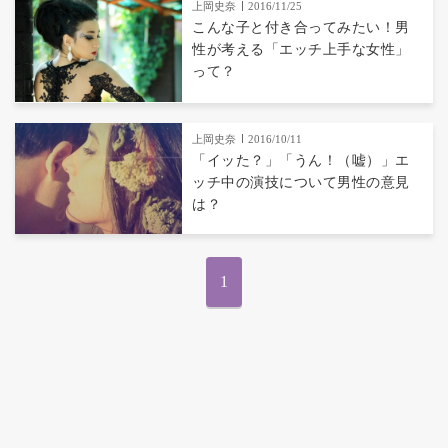
上岡史奈
2016/11/25
こんな子と付き合ってみたい！男
性が考える「エッチ上手な女性」
って？
上岡史奈
2016/10/11
「イッた？」「うん！（嘘）」エ
ッチ中の演技について男性の意見
は？
1