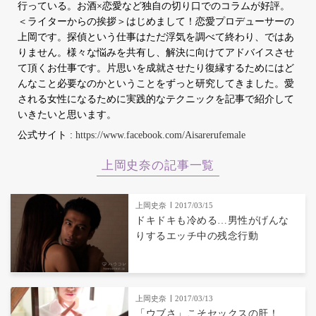
行っている。お酒×恋愛など独自の切り口でのコラムが好評。
＜ライターからの挨拶＞はじめまして！恋愛プロデューサーの
上岡です。探偵という仕事はただ浮気を調べて終わり、ではあ
りません。様々な悩みを共有し、解決に向けてアドバイスさせ
て頂くお仕事です。片思いを成就させたり復縁するためにはど
んなこと必要なのかということをずっと研究してきました。愛
される女性になるために実践的なテクニックを記事で紹介して
いきたいと思います。
公式サイト :
https://www.facebook.com/Aisarerufemale
上岡史奈の記事一覧
上岡史奈
2017/03/15
ドキドキも冷める…男性がげんな
りするエッチ中の残念行動
上岡史奈
2017/03/13
「ウブさ」こそセックスの肝！