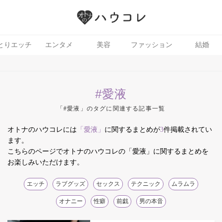
とりエッチ
エンタメ
美容
ファッション
結婚
#愛液
「#愛液」のタグに関連する記事一覧
オトナのハウコレには
「愛液」
に関するまとめが
3
件掲載されてい
イケア
ます。
こちらのページでオトナのハウコレの「愛液」に関するまとめを
お楽しみいただけます。
エッチ
ラブグッズ
セックス
テクニック
ムラムラ
オナニー
性癖
前戯
男の本音