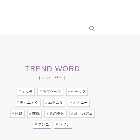
TREND WORD
トレンドワード
#
エッチ
#
ラブグッズ
#
セックス
#
テクニック
#
ムラムラ
#
オナニー
#
性癖
#
前戯
#
男の本音
#
オーガズム
#
クンニ
#
セフレ