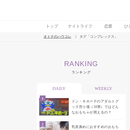
トップ
ナイトライフ
恋愛
ひ
オトナのハウコレ
タグ「コンプレックス」
検索
RANKING
トレンド ワード
ランキング
デリケートゾーン
吸うやつ
中折れ
ニオ
DAILY
WEEKLY
ドン・キホーテのアダルトグ
ッズ売り場（18禁）ではどん
なおもちゃが買えるの？
乳首責めにおすすめのおもち