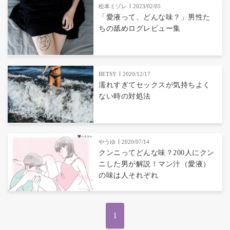
松本ミゾレ
2023/02/05
「愛液って、どんな味？」男性た
ちの舐めログレビュー集
BETSY
2020/12/17
濡れすぎてセックスが気持ちよく
ない時の対処法
やうゆ
2020/07/14
クンニってどんな味？200人にクン
ニした男が解説！マン汁（愛液）
の味は人それぞれ
1