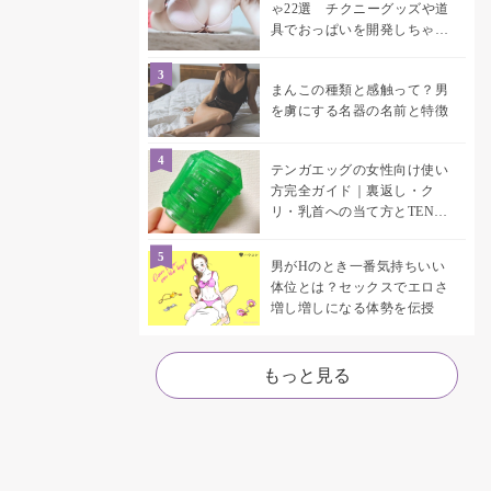
ゃ22選 チクニーグッズや道
具でおっぱいを開発しちゃお
う♡
まんこの種類と感触って？男
を虜にする名器の名前と特徴
テンガエッグの女性向け使い
方完全ガイド｜裏返し・ク
リ・乳首への当て方とTENGA
UNI比較
男がHのとき一番気持ちいい
体位とは？セックスでエロさ
増し増しになる体勢を伝授
もっと見る