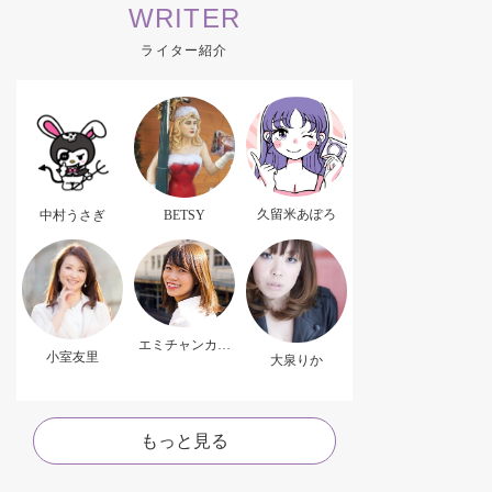
WRITER
ライター紹介
久留米あぽろ
中村うさぎ
BETSY
エミチャンカパ
小室友里
ーナ
大泉りか
もっと見る