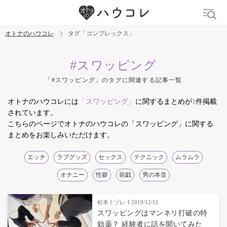
オトナのハウコレ
タグ「コンプレックス」
検索
#スワッピング
「#スワッピング」のタグに関連する記事一覧
トレンド ワード
オトナのハウコレには
「スワッピング」
に関するまとめが
1
件掲載
デリケートゾーン
吸うやつ
中折れ
ニオイケア
されています。
こちらのページでオトナのハウコレの「スワッピング」に関する
まとめをお楽しみいただけます。
エッチ
ラブグッズ
セックス
テクニック
ムラムラ
オナニー
性癖
前戯
男の本音
松本ミゾレ
2019/12/11
スワッピングはマンネリ打破の特
効薬？ 経験者に話を聞いてみた