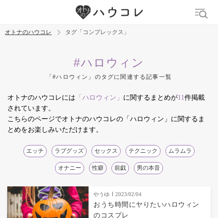
オトナのハウコレ
タグ「コンプレックス」
検索
#ハロウィン
「#ハロウィン」のタグに関連する記事一覧
トレンド ワード
オトナのハウコレには
「ハロウィン」
に関するまとめが
11
件掲載
デリケートゾーン
吸うやつ
中折れ
ニオイケア
されています。
こちらのページでオトナのハウコレの「ハロウィン」に関するま
とめをお楽しみいただけます。
エッチ
ラブグッズ
セックス
テクニック
ムラムラ
オナニー
性癖
前戯
男の本音
やうゆ
2023/02/04
おうち時間にヤりたいハロウィン
のコスプレ