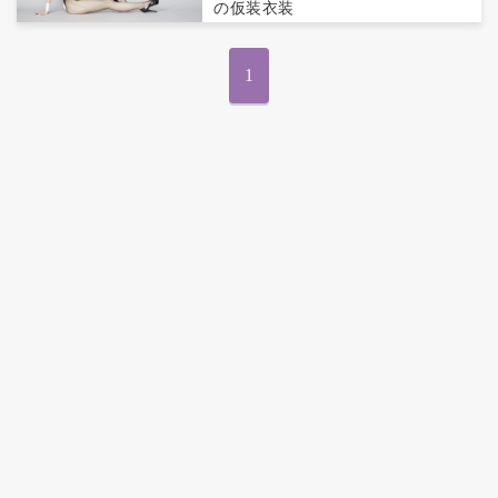
の仮装衣装
1