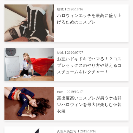
結城
2020/10/16
ハロウィンエッチを最高に盛り上
げるためのコスプレ
結城
2020/07/07
お互いドキドキでハマる！？コス
プレセックスのやり方や萌えるコ
スチュームをレクチャー！
tsuta
2019/10/17
露出度高いコスプレが男ウケ抜群
♡ハロウィンを最大限楽しむ仮装
衣装
久留米あぽろ
2019/10/16