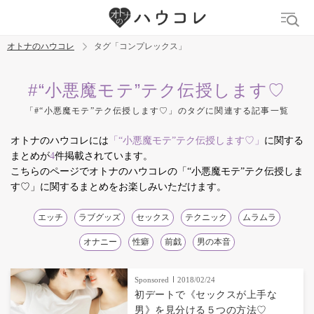
オトナのハウコレ
タグ「コンプレックス」
検索
#“小悪魔モテ”テク伝授します♡
「#“小悪魔モテ”テク伝授します♡」のタグに関連する記事一覧
トレンド ワード
オトナのハウコレには
「“小悪魔モテ”テク伝授します♡」
に関する
デリケートゾーン
吸うやつ
中折れ
ニオイケア
まとめが
4
件掲載されています。
こちらのページでオトナのハウコレの「“小悪魔モテ”テク伝授しま
す♡」に関するまとめをお楽しみいただけます。
エッチ
ラブグッズ
セックス
テクニック
ムラムラ
オナニー
性癖
前戯
男の本音
Sponsored
2018/02/24
初デートで《セックスが上手な
男》を見分ける５つの方法♡