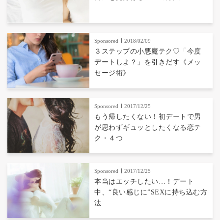
Sponsored
2018/02/09
３ステップの小悪魔テク♡「今度
デートしよ？」を引きだす《メッ
セージ術》
Sponsored
2017/12/25
もう帰したくない！初デートで男
が思わずギュッとしたくなる恋テ
ク・４つ
Sponsored
2017/12/25
本当はエッチしたい…！デート
中、“良い感じに”SEXに持ち込む方
法