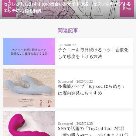
セフレ探しにおすすめの出会い系サイト10選 セフレをキープする
エッチの心得も解説
関連記事
2026/01/22
チクニーを毎日続けるコツ｜習慣化
して感度を上げる方法
Sponsored
2025/06/22
多機能バイブ「toy cod ゆらめき」
は膣内開発におすすめ
Sponsored
2025/01/25
SNSで話題の「ToyCod Tara 2代目
（紫の吸うやつ）」でイキまくり♡