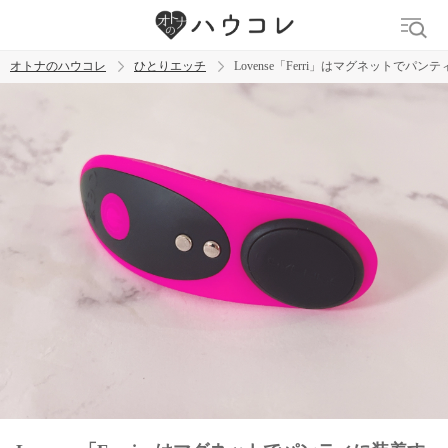
オトナのハウコレ
ひとりエッチ
Lovense「Ferri」はマグネット
検索
トレンド ワード
ラブグッズ
乳首
クリトリス
バイブ