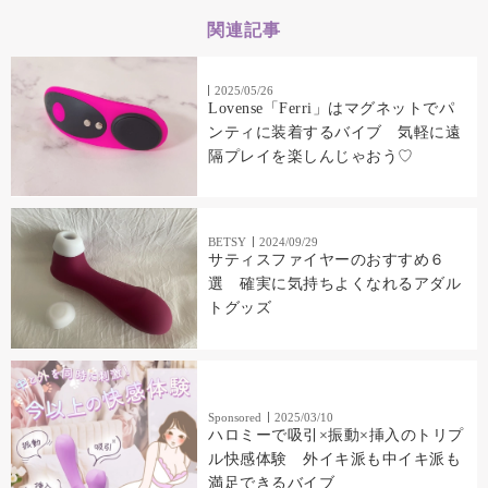
関連記事
2025/05/26
Lovense「Ferri」はマグネットでパ
ンティに装着するバイブ 気軽に遠
隔プレイを楽しんじゃおう♡
BETSY
2024/09/29
サティスファイヤーのおすすめ６
選 確実に気持ちよくなれるアダル
トグッズ
Sponsored
2025/03/10
ハロミーで吸引×振動×挿入のトリプ
ル快感体験 外イキ派も中イキ派も
満足できるバイブ