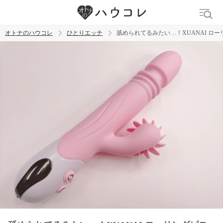
オトナのハウコレ
ひとりエッチ
舐められてるみたい…！XUANAI ロ
検索
トレンド ワード
ラブグッズ
乳首
クリトリス
バイブ