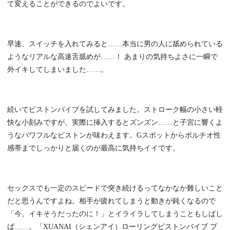
て変えることができるのでよいです。
早速、スイッチを入れてみると……本当に男の人に舐められている
ようなリアルな高速舌舐めが……！ あまりの気持ちよさに一瞬で
外イキしてしまいました……。
続いてピストンバイブを試してみました。ストローク幅の小さい軽
快な小刻みですが、実際に挿入するとズンズン……と子宮に響くよ
うなパワフルなピストンが味わえます。Gスポットからポルチオ性
感帯までしっかりと届くのが最高に気持ちイイです。
セックスでも一定のスピードで突き続けるってなかなか難しいこと
だと思うんですよね。相手が疲れてしまうと動きが鈍くなるので
「今、イキそうだったのに！」とイライラしてしまうこともしばし
ば……。「XUANAI（シェンアイ）ローリングピストンバイブ プ