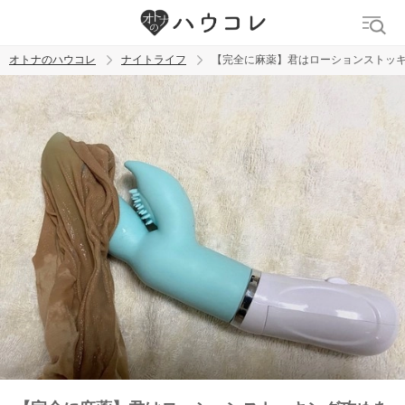
オトナのハウコレ
ナイトライフ
【完全に麻薬】君はローションストッキ
検索
トレンド ワード
ラブグッズ
乳首
吸うやつ