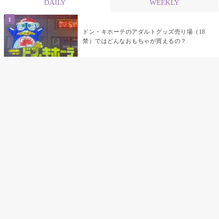
DAILY
WEEKLY
ドン・キホーテのアダルトグッズ売り場（18
禁）ではどんなおもちゃが買えるの？
乳首責めにおすすめのおもちゃ22選 チクニ
ーグッズや道具でおっぱいを開発しちゃおう
♡
まんこの種類と感触って？男を虜にする名器
の名前と特徴
テンガエッグの女性向け使い方完全ガイド｜
裏返し・クリ・乳首への当て方とTENGA UNI
比較