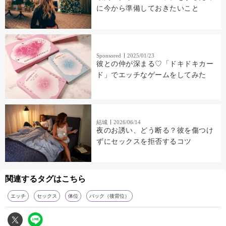
に今から準備しておきたいこと
Sponsored
2025/01/23
彼との仲が深まる♡「ドキドキカー
ド」でエッチなゲームをしてみた
結城
2026/06/14
夜のお誘い、どう断る？彼を傷つけ
ずにセックスを拒否するコツ
関連するタグはこちら
エッチ
セックス
体位
バック（後背位）