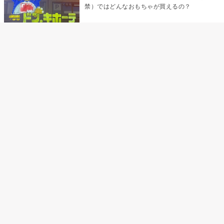
禁）ではどんなおもちゃが買えるの？
乳首責めにおすすめのおもちゃ22選 チクニ
ーグッズや道具でおっぱいを開発しちゃおう
♡
まんこの種類と感触って？男を虜にする名器
の名前と特徴
テンガエッグの女性向け使い方完全ガイド｜
裏返し・クリ・乳首への当て方とTENGA UNI
比較