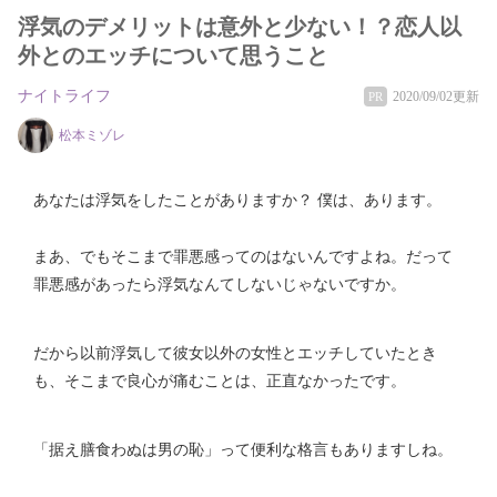
浮気のデメリットは意外と少ない！？恋人以
外とのエッチについて思うこと
ナイトライフ
2020/09/02更新
PR
松本ミゾレ
あなたは浮気をしたことがありますか？ 僕は、あります。
まあ、でもそこまで罪悪感ってのはないんですよね。だって
罪悪感があったら浮気なんてしないじゃないですか。
だから以前浮気して彼女以外の女性とエッチしていたとき
も、そこまで良心が痛むことは、正直なかったです。
「据え膳食わぬは男の恥」って便利な格言もありますしね。