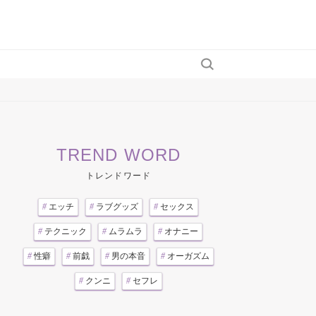
TREND WORD
トレンドワード
#
エッチ
#
ラブグッズ
#
セックス
#
テクニック
#
ムラムラ
#
オナニー
#
性癖
#
前戯
#
男の本音
#
オーガズム
#
クンニ
#
セフレ