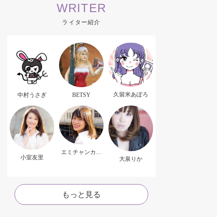
WRITER
ライター紹介
久留米あぽろ
中村うさぎ
BETSY
エミチャンカパ
小室友里
ーナ
大泉りか
もっと見る