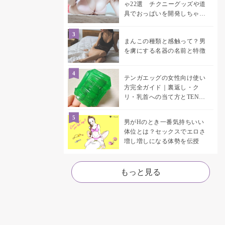
ゃ22選 チクニーグッズや道
具でおっぱいを開発しちゃお
う♡
まんこの種類と感触って？男
を虜にする名器の名前と特徴
テンガエッグの女性向け使い
方完全ガイド｜裏返し・ク
リ・乳首への当て方とTENGA
UNI比較
男がHのとき一番気持ちいい
体位とは？セックスでエロさ
増し増しになる体勢を伝授
もっと見る