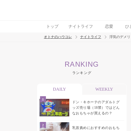
トップ
ナイトライフ
恋愛
ひ
オトナのハウコレ
ナイトライフ
浮気のデメリ
検索
RANKING
トレンド ワード
ランキング
ラブグッズ
乳首
吸うやつ
DAILY
WEEKLY
ドン・キホーテのアダルトグ
ッズ売り場（18禁）ではどん
なおもちゃが買えるの？
乳首責めにおすすめのおもち