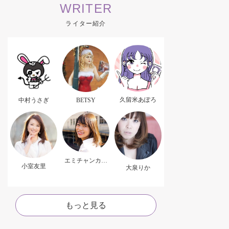
WRITER
ライター紹介
久留米あぽろ
中村うさぎ
BETSY
エミチャンカパ
小室友里
ーナ
大泉りか
もっと見る