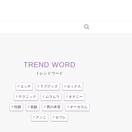
TREND WORD
トレンドワード
#
エッチ
#
ラブグッズ
#
セックス
#
テクニック
#
ムラムラ
#
オナニー
#
性癖
#
前戯
#
男の本音
#
オーガズム
#
クンニ
#
セフレ