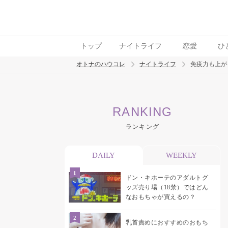
トップ
ナイトライフ
恋愛
ひ
オトナのハウコレ
ナイトライフ
免疫力も上が
検索
RANKING
トレンド ワード
ランキング
ラブグッズ
乳首
吸うやつ
DAILY
WEEKLY
ドン・キホーテのアダルトグ
ッズ売り場（18禁）ではどん
なおもちゃが買えるの？
乳首責めにおすすめのおもち