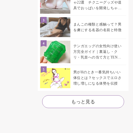
ゃ22選 チクニーグッズや道
具でおっぱいを開発しちゃお
う♡
まんこの種類と感触って？男
を虜にする名器の名前と特徴
テンガエッグの女性向け使い
方完全ガイド｜裏返し・ク
リ・乳首への当て方とTENGA
UNI比較
男がHのとき一番気持ちいい
体位とは？セックスでエロさ
増し増しになる体勢を伝授
もっと見る