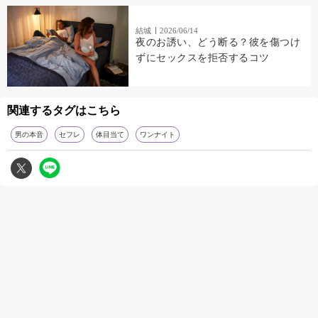
結城
2026/06/14
夜のお誘い、どう断る？彼を傷つけ
ずにセックスを拒否するコツ
関連するタグはこちら
男の本音
セフレ
体目当て
ワンナイト