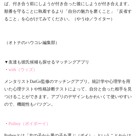
ば、付き合う前にしようが付き合った後にしようが付き合えます。
順番を守ることに執着するより「自分の魅力を磨くこと」「反省す
ること」を心がけてみてください。（やうゆ／ライター）
（オトナのハウコレ編集部）
▼友達も彼氏候補も探せるマッチングアプリ
・
with（ウィズ）
メンタリストDaiGo監修のマッチングアプリ。統計学や心理学を用
いた心理テストや性格診断テストによって、自分と合った相手を見
つけることができます。アプリのデザインもかわいくて使いやすい
ので、機能性もバツグン。
・
Poiboy（ポイボーイ）
Poiboyとは「女の子から男の子を選ぶ（ポイ）」ということからは