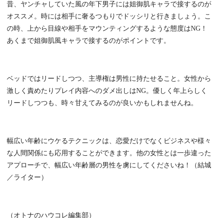
昔、ヤンチャしていた風の年下男子には姐御肌キャラで接するのが
オススメ。時には相手に奢るつもりでドッシリと行きましょう。こ
の時、上から目線や相手をマウンティングするような態度はNG！
あくまで姐御肌風キャラで接するのがポイントです。
ベッドではリードしつつ、主導権は男性に持たせること。女性から
激しく責めたりプレイ内容へのダメ出しはNG。優しく年上らしく
リードしつつも、時々甘えてみるのが良いかもしれませんね。
幅広い年齢にウケるテクニックは、恋愛だけでなくビジネスや様々
な人間関係にも応用することができます。他の女性とは一歩違った
アプローチで、幅広い年齢層の男性を虜にしてくださいね！（結城
／ライター）
（オトナのハウコレ編集部）