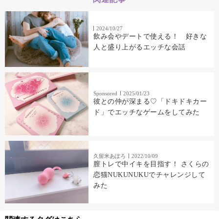
2024/10/27
飲み会やデートで使える！ 好きな
人と盛り上がるエッチな会話
Sponsored
2025/01/23
彼との仲が深まる♡「ドキドキカー
ド」でエッチなゲームをしてみた
久留米あぽろ
2022/10/09
膣トレで中イキを目指す！ さくらの
恋猫NUKUNUKUでチャレンジして
みた