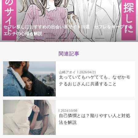
セフレ探しにおすすめの出会い系サイト10選 セフレをキープする
エッチの心得も解説
関連記事
山崎アオイ
2026/04/21
太っていてもハゲてても、なぜかモ
テるおじさんに共通すること
2024/10/08
自己憐憫とは？陥りやすい人と対処
法を解説