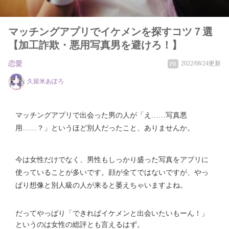
マッチングアプリでイケメンを探すコツ７選
【加工詐欺・悪用写真男を避けろ！】
恋愛
2022/08/24更新
PR
久留米あぽろ
マッチングアプリで出会った男の人が「え……写真悪
用……？」というほど別人だったこと、ありませんか。
今は女性だけでなく、男性もしっかり盛った写真をアプリに
使っていることが多いです。顔が全てではないですが、やっ
ぱり想像と別人級の人が来ると萎えちゃいますよね。
だってやっぱり「できればイケメンと出会いたいもーん！」
というのは女性の総評とも言えるはず。