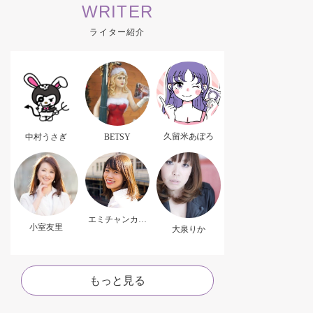
WRITER
ライター紹介
久留米あぽろ
中村うさぎ
BETSY
エミチャンカパ
小室友里
ーナ
大泉りか
もっと見る