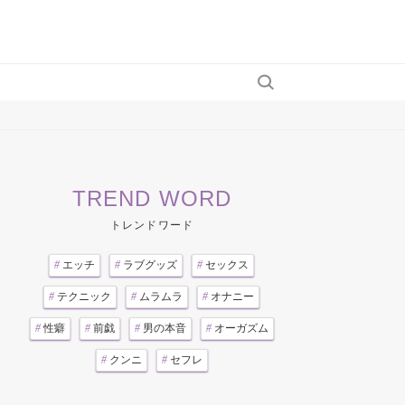
TREND WORD
トレンドワード
#
エッチ
#
ラブグッズ
#
セックス
#
テクニック
#
ムラムラ
#
オナニー
#
性癖
#
前戯
#
男の本音
#
オーガズム
#
クンニ
#
セフレ