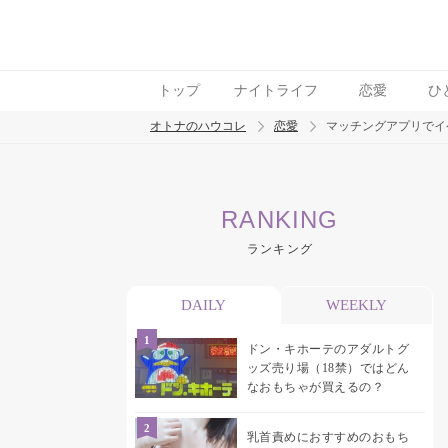
トップ
ナイトライフ
恋愛
ひ
オトナのハウコレ
恋愛
マッチングアプリでイ
検索
RANKING
トレンド ワード
ランキング
おっぱいフェチ
吸引バイブ
SM
吸うやつ
DAILY
WEEKLY
ドン・キホーテのアダルトグ
ッズ売り場（18禁）ではどん
なおもちゃが買えるの？
乳首責めにおすすめのおもち