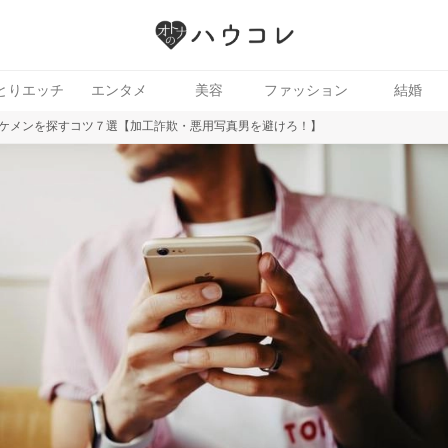
とりエッチ
エンタメ
美容
ファッション
結婚
ケメンを探すコツ７選【加工詐欺・悪用写真男を避けろ！】