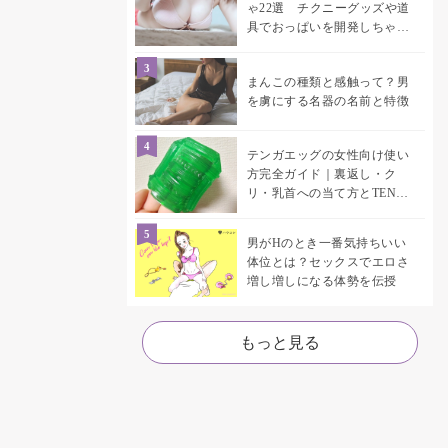
ゃ22選 チクニーグッズや道
具でおっぱいを開発しちゃお
う♡
まんこの種類と感触って？男
を虜にする名器の名前と特徴
テンガエッグの女性向け使い
方完全ガイド｜裏返し・ク
リ・乳首への当て方とTENGA
UNI比較
男がHのとき一番気持ちいい
体位とは？セックスでエロさ
増し増しになる体勢を伝授
もっと見る