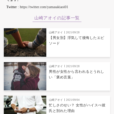
Twitter :
https://twitter.com/yamasakiaoi01
山崎アオイの記事一覧
山崎アオイ
2021/09/28
【男女別】浮気して後悔したエピ
ソード
山崎アオイ
2021/09/28
男性が女性から言われるとうれし
い「褒め言葉」
山崎アオイ
2021/09/04
忙しさのせい？ 女性がハイスぺ彼
氏と別れた理由