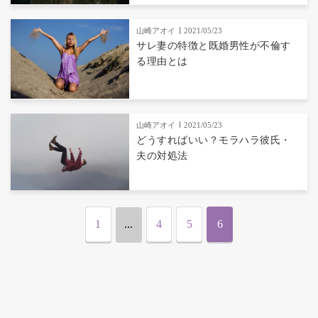
山崎アオイ
2021/05/23
サレ妻の特徴と既婚男性が不倫す
る理由とは
山崎アオイ
2021/05/23
どうすればいい？モラハラ彼氏・
夫の対処法
1
...
4
5
6