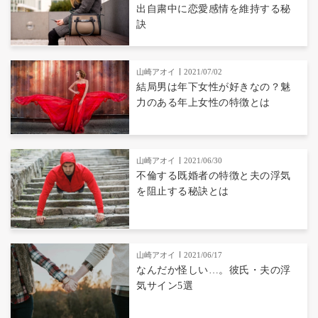
出自粛中に恋愛感情を維持する秘
訣
山崎アオイ
2021/07/02
結局男は年下女性が好きなの？魅
力のある年上女性の特徴とは
山崎アオイ
2021/06/30
不倫する既婚者の特徴と夫の浮気
を阻止する秘訣とは
山崎アオイ
2021/06/17
なんだか怪しい…。彼氏・夫の浮
気サイン5選