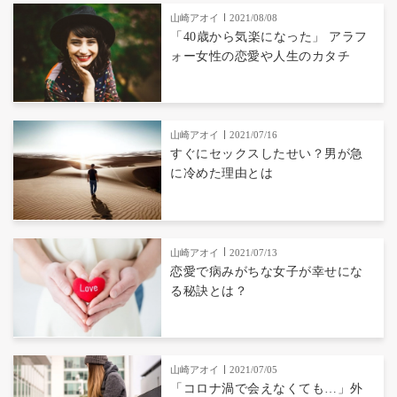
山崎アオイ
2021/08/08
「40歳から気楽になった」 アラフ
ォー女性の恋愛や人生のカタチ
山崎アオイ
2021/07/16
すぐにセックスしたせい？男が急
に冷めた理由とは
山崎アオイ
2021/07/13
恋愛で病みがちな女子が幸せにな
る秘訣とは？
山崎アオイ
2021/07/05
「コロナ渦で会えなくても…」外