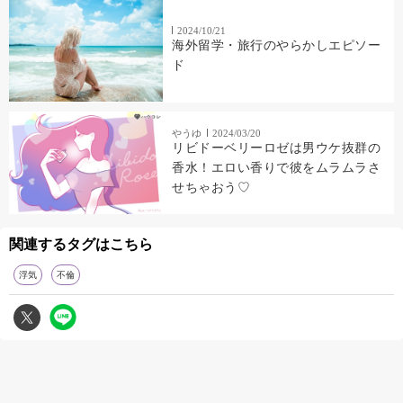
2024/10/21
海外留学・旅行のやらかしエピソー
ド
やうゆ
2024/03/20
リビドーベリーロゼは男ウケ抜群の
香水！エロい香りで彼をムラムラさ
せちゃおう♡
関連するタグはこちら
浮気
不倫