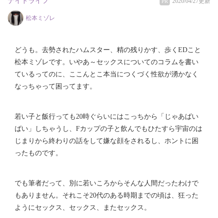
ナイトライフ
2020/04/27更新
PR
松本ミゾレ
どうも。去勢されたハムスター、精の残りかす、歩くEDこと
松本ミゾレです。いやあ～セックスについてのコラムを書い
ているってのに、ここんとこ本当につくづく性欲が湧かなく
なっちゃって困ってます。
若い子と飯行っても20時ぐらいにはこっちから「じゃあばい
ばい」しちゃうし、Fカップの子と飲んでもひたすら宇宙のは
じまりから終わりの話をして嫌な顔をされるし、ホントに困
ったものです。
でも筆者だって、別に若いころからそんな人間だったわけで
もありません。それこそ20代のある時期までの頃は、狂った
ようにセックス、セックス、またセックス。