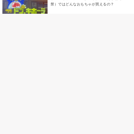
禁）ではどんなおもちゃが買えるの？
乳首責めにおすすめのおもちゃ22選 チクニ
ーグッズや道具でおっぱいを開発しちゃおう
♡
まんこの種類と感触って？男を虜にする名器
の名前と特徴
テンガエッグの女性向け使い方完全ガイド｜
裏返し・クリ・乳首への当て方とTENGA UNI
比較