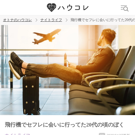
オトナのハウコレ
ナイトライフ
飛行機でセフレに会いに行ってた20代
検索
トレンド ワード
ラブグッズ
乳首
吸うやつ
飛行機でセフレに会いに行ってた20代の頃のぼく