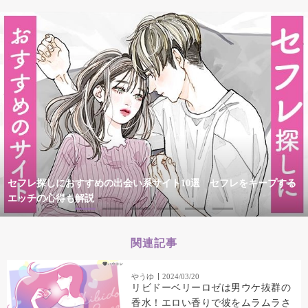
セフレ探しにおすすめの出会い系サイト10選 セフレをキープする
エッチの心得も解説
関連記事
やうゆ
2024/03/20
リビドーベリーロゼは男ウケ抜群の
香水！エロい香りで彼をムラムラさ