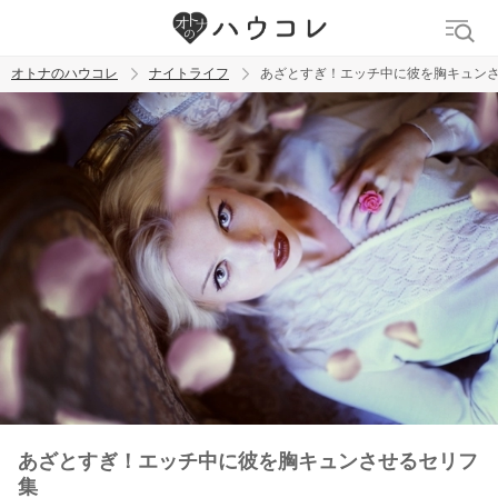
オトナのハウコレ
ナイトライフ
あざとすぎ！エッチ中に彼を胸キュン
検索
トレンド ワード
ラブグッズ
乳首
吸うやつ
あざとすぎ！エッチ中に彼を胸キュンさせるセリフ
集