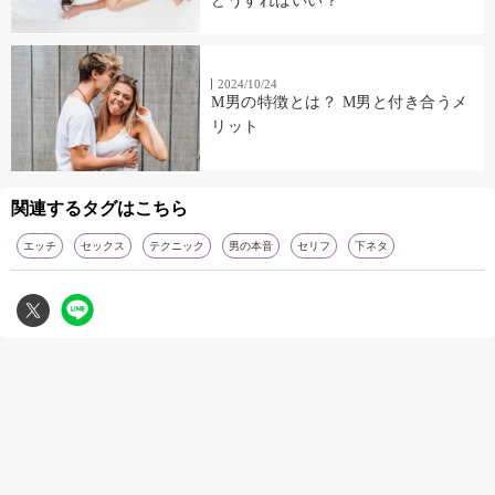
どうすればいい？
2024/10/24
M男の特徴とは？ M男と付き合うメ
リット
関連するタグはこちら
エッチ
セックス
テクニック
男の本音
セリフ
下ネタ