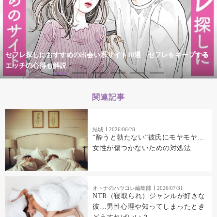
セフレ探しにおすすめの出会い系サイト10選 セフレをキープする
エッチの心得も解説
関連記事
結城
2026/06/28
“酔うと勃たない”彼氏にモヤモヤ…
女性が傷つかないための対処法
オトナのハウコレ編集部
2026/07/31
NTR（寝取られ）ジャンルが好きな
彼…男性心理や知ってしまったとき