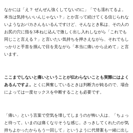
なかには「え？ ぜんぜん強くしてないのに」「でも濡れてるよ。
本当は気持ちいいんじゃない？」とか言って続けてくる信じられな
いようなおバカさんもいるんですけど、そんなとき私は、その人の
お尻の穴に指を3本ねじ込んで激しく出し入れしながら「これでも
同じこと言える？」と言いたい気持ちを押さえながら、それでもし
っかりと手首を掴んで目を見ながら「本当に痛いから止めて」と言
います。
ここまでしないと痛いということが伝わらないことも実際にはよく
あるんですよ。
とくに興奮しているときは判断力が鈍るので、場合
によっては一度セックスを中断することも必要です。
「痛い」という言葉で空気を壊してしまうのが怖い人は、「ちょっ
と待って。いまのは痛くなりそうな感じ。さっきしてくれたのが気
持ちよかったからもう一回して」というように代替案も一緒に出し