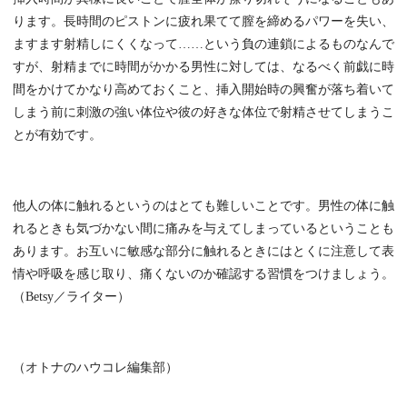
ります。長時間のピストンに疲れ果てて膣を締めるパワーを失い、
ますます射精しにくくなって……という負の連鎖によるものなんで
すが、射精までに時間がかかる男性に対しては、なるべく前戯に時
間をかけてかなり高めておくこと、挿入開始時の興奮が落ち着いて
しまう前に刺激の強い体位や彼の好きな体位で射精させてしまうこ
とが有効です。
他人の体に触れるというのはとても難しいことです。男性の体に触
れるときも気づかない間に痛みを与えてしまっているということも
あります。お互いに敏感な部分に触れるときにはとくに注意して表
情や呼吸を感じ取り、痛くないのか確認する習慣をつけましょう。
（Betsy／ライター）
（オトナのハウコレ編集部）