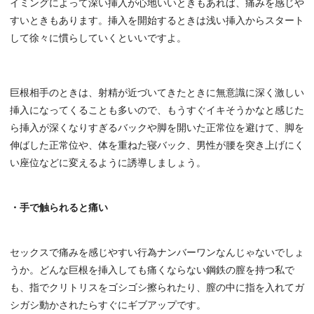
イミングによって深い挿入が心地いいときもあれば、痛みを感じや
すいときもあります。挿入を開始するときは浅い挿入からスタート
して徐々に慣らしていくといいですよ。
巨根相手のときは、射精が近づいてきたときに無意識に深く激しい
挿入になってくることも多いので、もうすぐイキそうかなと感じた
ら挿入が深くなりすぎるバックや脚を開いた正常位を避けて、脚を
伸ばした正常位や、体を重ねた寝バック、男性が腰を突き上げにく
い座位などに変えるように誘導しましょう。
・手で触られると痛い
セックスで痛みを感じやすい行為ナンバーワンなんじゃないでしょ
うか。どんな巨根を挿入しても痛くならない鋼鉄の膣を持つ私で
も、指でクリトリスをゴシゴシ擦られたり、膣の中に指を入れてガ
シガシ動かされたらすぐにギブアップです。