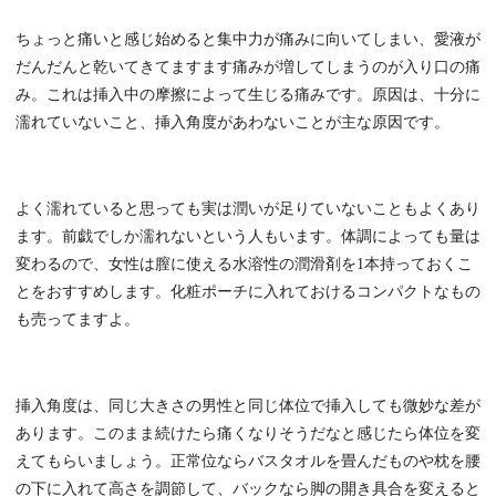
ちょっと痛いと感じ始めると集中力が痛みに向いてしまい、愛液が
だんだんと乾いてきてますます痛みが増してしまうのが入り口の痛
み。これは挿入中の摩擦によって生じる痛みです。原因は、十分に
濡れていないこと、挿入角度があわないことが主な原因です。
よく濡れていると思っても実は潤いが足りていないこともよくあり
ます。前戯でしか濡れないという人もいます。体調によっても量は
変わるので、女性は膣に使える水溶性の潤滑剤を1本持っておくこ
とをおすすめします。化粧ポーチに入れておけるコンパクトなもの
も売ってますよ。
挿入角度は、同じ大きさの男性と同じ体位で挿入しても微妙な差が
あります。このまま続けたら痛くなりそうだなと感じたら体位を変
えてもらいましょう。正常位ならバスタオルを畳んだものや枕を腰
の下に入れて高さを調節して、バックなら脚の開き具合を変えると