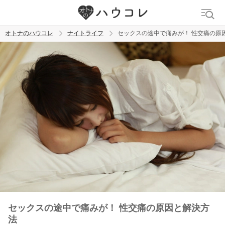
オトナのハウコレ
ナイトライフ
セックスの途中で痛みが！ 性交痛の原
検索
トレンド ワード
ラブグッズ
乳首
吸うやつ
セックスの途中で痛みが！ 性交痛の原因と解決方
法