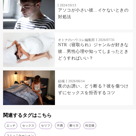
2024/10/13
アソコが小さい彼…イケないときの
対処法
オトナのハウコレ編集部
2026/07/31
NTR（寝取られ）ジャンルが好きな
彼…男性心理や知ってしまったとき
どうすればいい？
結城
2026/06/14
夜のお誘い、どう断る？彼を傷つけ
ずにセックスを拒否するコツ
関連するタグはこちら
エッチ
セックス
セリフ
不満
断り方
性交痛
コミュニケーション