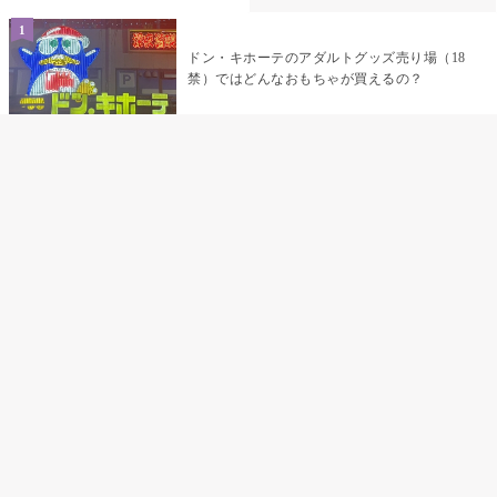
ドン・キホーテのアダルトグッズ売り場（18
禁）ではどんなおもちゃが買えるの？
乳首責めにおすすめのおもちゃ22選 チクニ
ーグッズや道具でおっぱいを開発しちゃおう
♡
まんこの種類と感触って？男を虜にする名器
の名前と特徴
テンガエッグの女性向け使い方完全ガイド｜
裏返し・クリ・乳首への当て方とTENGA UNI
比較