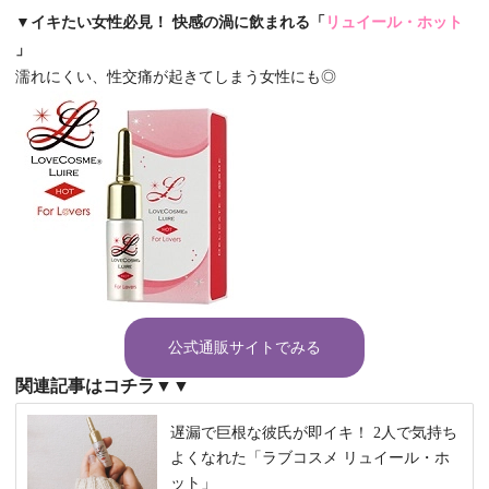
▼イキたい女性必見！ 快感の渦に飲まれる「
リュイール・ホット
」
濡れにくい、性交痛が起きてしまう女性にも◎
公式通販サイトでみる
関連記事はコチラ▼▼
遅漏で巨根な彼氏が即イキ！ 2人で気持ち
よくなれた「ラブコスメ リュイール・ホ
ット」