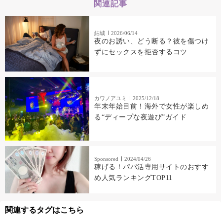
関連記事
結城
2026/06/14
夜のお誘い、どう断る？彼を傷つけ
ずにセックスを拒否するコツ
カワノアユミ
2025/12/18
年末年始目前！海外で女性が楽しめ
る“ディープな夜遊び”ガイド
Sponsored
2024/04/26
稼げる！パパ活専用サイトのおすす
め人気ランキングTOP11
関連するタグはこちら