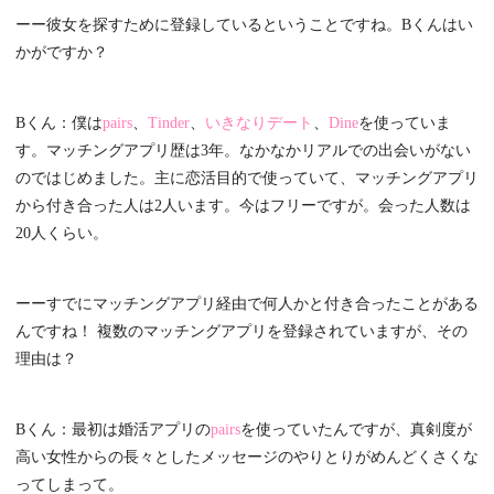
ーー彼女を探すために登録しているということですね。Bくんはい
かがですか？
Bくん：僕は
pairs
、
Tinder
、
いきなりデート
、
Dine
を使っていま
す。マッチングアプリ歴は3年。なかなかリアルでの出会いがない
のではじめました。主に恋活目的で使っていて、マッチングアプリ
から付き合った人は2人います。今はフリーですが。会った人数は
20人くらい。
ーーすでにマッチングアプリ経由で何人かと付き合ったことがある
んですね！ 複数のマッチングアプリを登録されていますが、その
理由は？
Bくん：最初は婚活アプリの
pairs
を使っていたんですが、真剣度が
高い女性からの長々としたメッセージのやりとりがめんどくさくな
ってしまって。