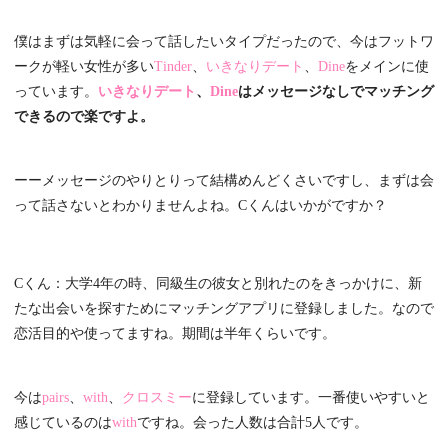
僕はまずは気軽に会って話したいタイプだったので、今はフットワ
ークが軽い女性が多い
Tinder
、
いきなりデート
、
Dine
をメインに使
っています。
いきなりデート
、
Dine
はメッセージなしでマッチング
できるので楽ですよ。
ーーメッセージのやりとりって結構めんどくさいですし、まずは会
って話さないとわかりませんよね。Cくんはいかがですか？
Cくん：大学4年の時、同級生の彼女と別れたのをきっかけに、新
たな出会いを探すためにマッチングアプリに登録しました。なので
恋活目的や使ってますね。期間は半年くらいです。
今は
pairs
、
with
、
クロスミー
に登録しています。一番使いやすいと
感じているのは
with
ですね。会った人数は合計5人です。