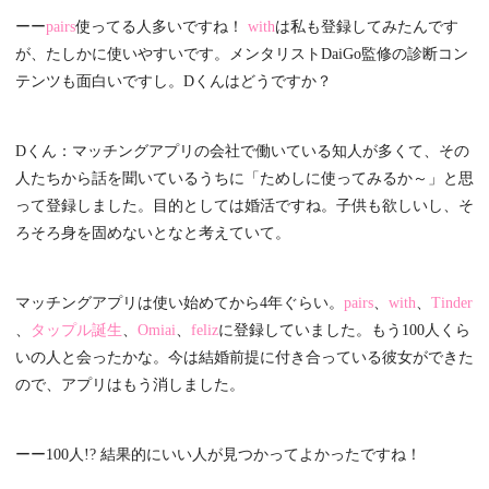
ーー
pairs
使ってる人多いですね！
with
は私も登録してみたんです
が、たしかに使いやすいです。メンタリストDaiGo監修の診断コン
テンツも面白いですし。Dくんはどうですか？
Dくん：マッチングアプリの会社で働いている知人が多くて、その
人たちから話を聞いているうちに「ためしに使ってみるか～」と思
って登録しました。目的としては婚活ですね。子供も欲しいし、そ
ろそろ身を固めないとなと考えていて。
マッチングアプリは使い始めてから4年ぐらい。
pairs
、
with
、
Tinder
、
タップル誕生
、
Omiai
、
feliz
に登録していました。もう100人くら
いの人と会ったかな。今は結婚前提に付き合っている彼女ができた
ので、アプリはもう消しました。
ーー100人!? 結果的にいい人が見つかってよかったですね！