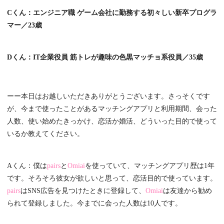
Cくん：エンジニア職 ゲーム会社に勤務する初々しい新卒プログラ
マー／23歳
Dくん：IT企業役員 筋トレが趣味の色黒マッチョ系役員／35歳
ーー本日はお越しいただきありがとうございます。さっそくです
が、今まで使ったことがあるマッチングアプリと利用期間、会った
人数、使い始めたきっかけ、恋活か婚活、どういった目的で使って
いるか教えてください。
Aくん：僕は
pairs
と
Omiai
を使っていて、マッチングアプリ歴は1年
です。そろそろ彼女が欲しいと思って、恋活目的で使っています。
pairs
はSNS広告を見つけたときに登録して、
Omiai
は友達から勧め
られて登録しました。今までに会った人数は10人です。