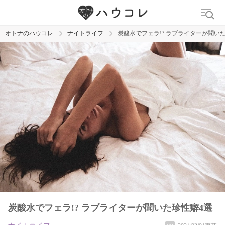
オトナのハウコレ
ナイトライフ
炭酸水でフェラ!? ラブライターが聞い
検索
トレンド ワード
ラブグッズ
乳首
吸うやつ
炭酸水でフェラ!? ラブライターが聞いた珍性癖4選