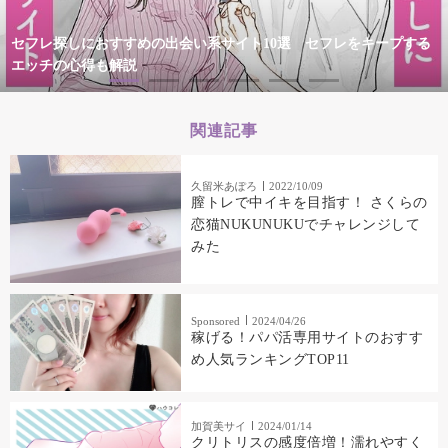
セフレ探しにおすすめの出会い系サイト10選 セフレをキープする
エッチの心得も解説
関連記事
久留米あぽろ
2022/10/09
膣トレで中イキを目指す！ さくらの
恋猫NUKUNUKUでチャレンジして
みた
Sponsored
2024/04/26
稼げる！パパ活専用サイトのおすす
め人気ランキングTOP11
加賀美サイ
2024/01/14
クリトリスの感度倍増！濡れやすく