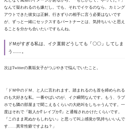
んとなく風俗のイメージがあるから、「もしかして、やってた？」
なんて疑われるのも嫌だし。でも、それでイケるのなら、カミング
アウトできた彼女は正解。行きずりの相手に言う必要はないです
が、ずっと一緒にセックスするパートナーとは、気持ちいいと思え
ることを分かち合いたいですもんね。
ドMがすぎる私は、イク直前どうしても「〇〇」してしま
う……。
次はTwitterの裏垢女子がつぶやきで悩んでいたこと。
「ドＭ中のドＭ、と人に言われます。踏まれるのも首を締められる
のも大好きな私。一番やばいのが、イク瞬間なんです。もう、ラブ
ホでも隣の部屋まで聞こえるくらいの大絶叫をしちゃうんです。一
度はそれで『殺人か⁉ レイプか⁉』と通報されかけたくらいです。
『このまま死ぬかもしれない』と思って叫ぶ感覚が気持ちいいんで
す……異常性癖ですよね？」