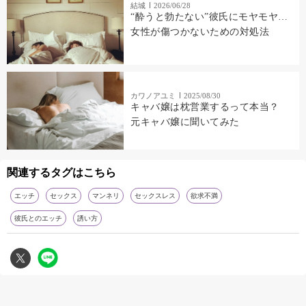
結城
2026/06/28
“酔うと勃たない”彼氏にモヤモヤ…
女性が傷つかないための対処法
カワノアユミ
2025/08/30
キャバ嬢は枕営業するって本当？
元キャバ嬢に聞いてみた
関連するタグはこちら
エッチ
セックス
マンネリ
セックスレス
欲求不満
彼氏とのエッチ
誘い方