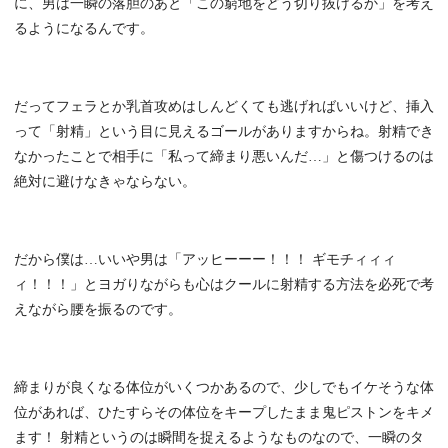
に、男は一瞬の落胆のあと「この窮地をどう切り抜けるか」を考え
るようになるんです。
だってフェラとか乳首攻めはしんどくても逃げればいいけど、挿入
って「射精」という目に見えるゴールがありますからね。射精でき
なかったことで相手に「私って締まり悪いんだ…」と傷つけるのは
絶対に避けなきゃならない。
だから僕は…いいや男は「アッヒーーー！！！ ギモチィィィ
ィ！！！」とヨガりながらも心はクールに射精する方法を必死で考
えながら腰を振るのです。
締まりが良くなる体位がいくつかあるので、少しでもイケそうな体
位があれば、ひたすらその体位をキープしたまま鬼ピストンをキメ
ます！ 射精というのは瞬間を捉えるようなものなので、一瞬のタ