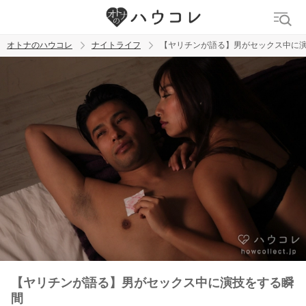
オトナのハウコレ
ナイトライフ
【ヤリチンが語る】男がセックス中に
検索
トレンド ワード
ラブグッズ
乳首
吸うやつ
【ヤリチンが語る】男がセックス中に演技をする瞬
間