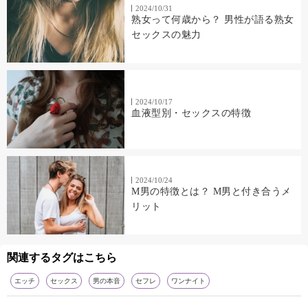
2024/10/31
熟女って何歳から？ 男性が語る熟女
セックスの魅力
2024/10/17
血液型別・セックスの特徴
2024/10/24
M男の特徴とは？ M男と付き合うメ
リット
関連するタグはこちら
エッチ
セックス
男の本音
セフレ
ワンナイト