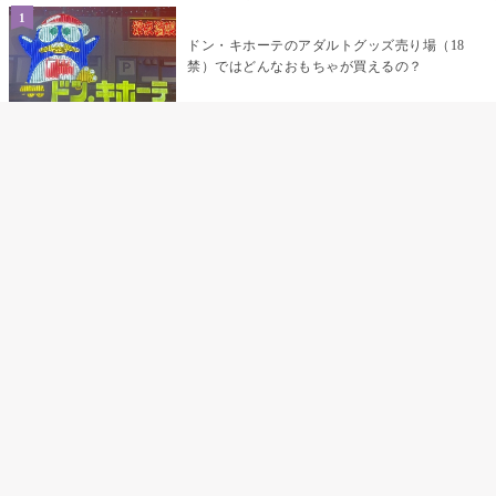
ドン・キホーテのアダルトグッズ売り場（18
禁）ではどんなおもちゃが買えるの？
乳首責めにおすすめのおもちゃ22選 チクニ
ーグッズや道具でおっぱいを開発しちゃおう
♡
まんこの種類と感触って？男を虜にする名器
の名前と特徴
テンガエッグの女性向け使い方完全ガイド｜
裏返し・クリ・乳首への当て方とTENGA UNI
比較