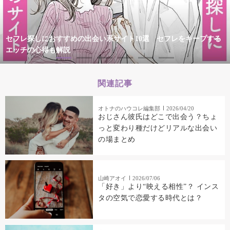
セフレ探しにおすすめの出会い系サイト10選 セフレをキープする
エッチの心得も解説
関連記事
オトナのハウコレ編集部
2026/04/20
おじさん彼氏はどこで出会う？ちょ
っと変わり種だけどリアルな出会い
の場まとめ
山崎アオイ
2026/07/06
「好き」より“映える相性”？ インス
タの空気で恋愛する時代とは？