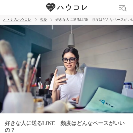
オトナのハウコレ
恋愛
好きな人に送るLINE 頻度はどんなペースがい
検索
トレンド ワード
おっぱいフェチ
吸引バイブ
SM
吸うやつ
好きな人に送るLINE 頻度はどんなペースがいい
の？