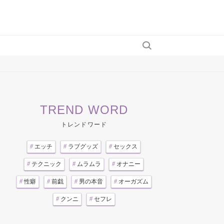
TREND WORD
トレンドワード
#
エッチ
#
ラブグッズ
#
セックス
#
テクニック
#
ムラムラ
#
オナニー
#
性癖
#
前戯
#
男の本音
#
オーガズム
#
クンニ
#
セフレ