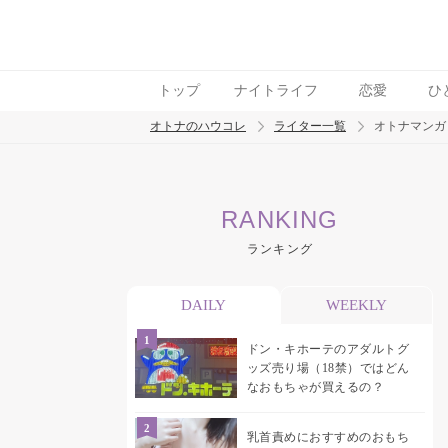
トップ
ナイトライフ
恋愛
ひ
オトナのハウコレ
ライター一覧
オトナマンガ
検索
RANKING
トレンド ワード
ランキング
デリケートゾーン
吸うやつ
中折れ
ニオ
DAILY
WEEKLY
ドン・キホーテのアダルトグ
ッズ売り場（18禁）ではどん
なおもちゃが買えるの？
乳首責めにおすすめのおもち