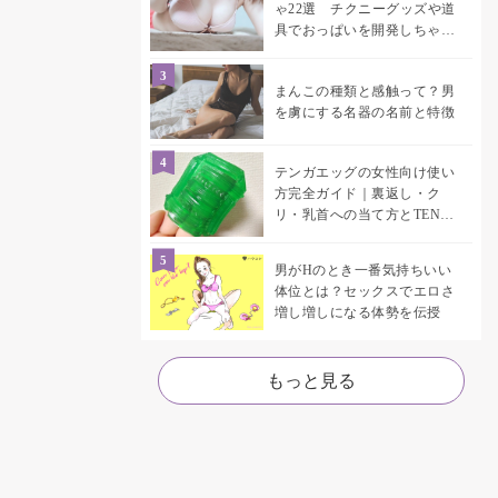
ゃ22選 チクニーグッズや道
具でおっぱいを開発しちゃお
う♡
まんこの種類と感触って？男
を虜にする名器の名前と特徴
テンガエッグの女性向け使い
方完全ガイド｜裏返し・ク
リ・乳首への当て方とTENGA
UNI比較
男がHのとき一番気持ちいい
体位とは？セックスでエロさ
増し増しになる体勢を伝授
もっと見る