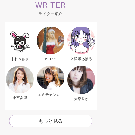
WRITER
ライター紹介
久留米あぽろ
中村うさぎ
BETSY
エミチャンカパ
小室友里
ーナ
大泉りか
もっと見る