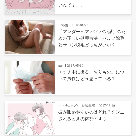
いんです。」
パル吉
2018/06/28
「アンダーヘア パイパン派」のた
めの正しい処理方法 セルフ除毛
とサロン脱毛どっちがいい？
mei
2017/05/10
エッチ中に出る「おりもの」につ
いて男性はどう思っている？
オトナのハウコレ編集部
2017/03/19
彼が舐めやすいのはどれ？クンニ
されるときの体勢・４つ