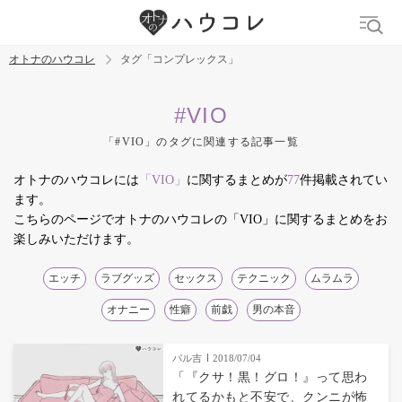
オトナのハウコレ
タグ「コンプレックス」
検索
#VIO
「#VIO」のタグに関連する記事一覧
トレンド ワード
オトナのハウコレには
「VIO」
に関するまとめが
77
件掲載されてい
デリケートゾーン
吸うやつ
中折れ
ニオイケア
ます。
こちらのページでオトナのハウコレの「VIO」に関するまとめをお
楽しみいただけます。
エッチ
ラブグッズ
セックス
テクニック
ムラムラ
オナニー
性癖
前戯
男の本音
パル吉
2018/07/04
「『クサ！黒！グロ！』って思わ
れてるかもと不安で、クンニが怖