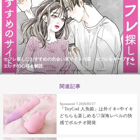
セフレ探しにおすすめの出会い系サイト10選 セフレをキープする
エッチの心得も解説
関連記事
Sponsored
2026/05/17
『ToyCod 人魚姫』は外イキ×中イキ
どちらも楽しめる♡深海レベルの快
感でポルチオ開発