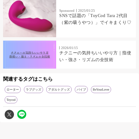
Sponsored
2025/01/25
SNSで話題の「ToyCod Tara 2代目
（紫の吸うやつ）」でイキまくり♡
2026/01/15
チクニーの気持ちいいやり方｜指使
い・強さ・リズムの全技術
関連するタグはこちら
ローター
ラブグッズ
アダルトグッズ
バイブ
BeYourLover
Toycod