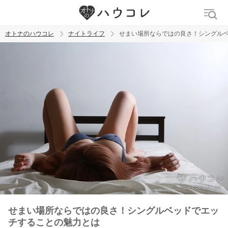
オトナのハウコレ
ナイトライフ
せまい場所ならではの良さ！シングル
検索
トレンド ワード
ラブグッズ
乳首
吸うやつ
せまい場所ならではの良さ！シングルベッドでエッ
チすることの魅力とは