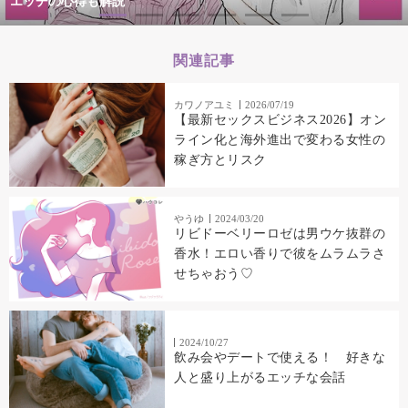
エッチの心得も解説
関連記事
カワノアユミ
2026/07/19
【最新セックスビジネス2026】オン
ライン化と海外進出で変わる女性の
稼ぎ方とリスク
やうゆ
2024/03/20
リビドーベリーロゼは男ウケ抜群の
香水！エロい香りで彼をムラムラさ
せちゃおう♡
2024/10/27
飲み会やデートで使える！ 好きな
人と盛り上がるエッチな会話