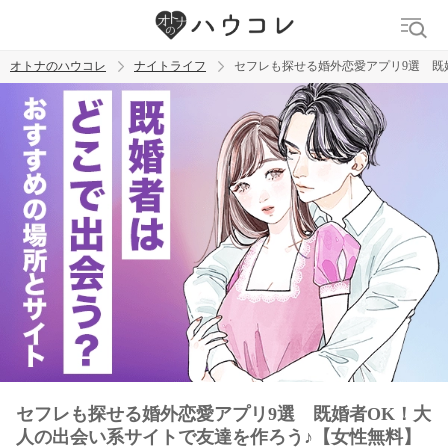
オトナのハウコレ
ナイトライフ
セフレも探せる婚外恋愛アプリ9選 既
検索
トレンド ワード
ラブグッズ
乳首
吸うやつ
セフレも探せる婚外恋愛アプリ9選 既婚者OK！大
人の出会い系サイトで友達を作ろう♪【女性無料】