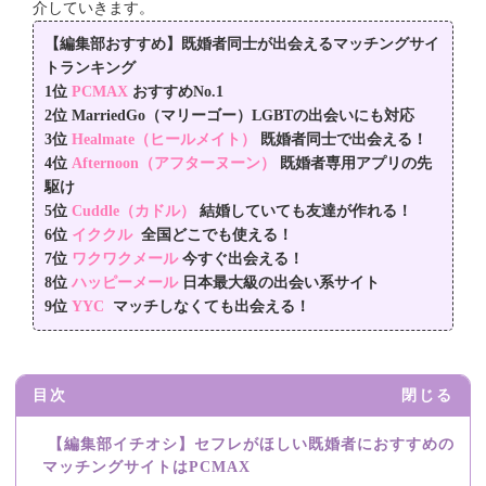
介していきます。
【編集部おすすめ】既婚者同士が出会えるマッチングサイ
トランキング
1位
PCMAX
おすすめNo.1
2位
MarriedGo（マリーゴー）
LGBTの出会いにも対応
3位
Healmate（ヒールメイト）
既婚者同士で出会える！
4位
Afternoon（アフターヌーン）
既婚者専用アプリの先
駆け
5位
Cuddle（カドル）
結婚していても友達が作れる！
6位
イククル
全国どこでも使える！
7位
ワクワクメール
今すぐ出会える！
8位
ハッピーメール
日本最大級の出会い系サイト
9位
YYC
マッチしなくても出会える！
目次
閉じる
【編集部イチオシ】セフレがほしい既婚者におすすめの
マッチングサイトはPCMAX