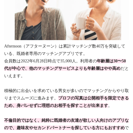
Afternoon（アフターヌーン）は累計マッチング数40万を突破して
いる、既婚者専用のマッチングアプリです。
会員数は2022年6月28日時点で35,000人。利用者の
年齢層は30〜50
代が中心で、他のマッチングサービスよりも年齢層はやや高め
だと
いえます。
積極的に出会いを求めている男女が多いのでマッチングからやり取
りまでスムーズに進みます。
プロフの写真は公開相手を限定できる
ため、身バレせずに理想のお相手を探すことが出来ます
。
不倫目的ではなく、純粋に既婚者の友達が欲しい人向けのアプリな
ので、趣味友やセカンドパートナーを探している方にもおすすめ
で