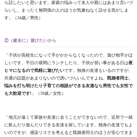
ら話したいと思います。家庭の悩みって友人や親にはあまり言いづ
らいし、まったく無関係の人のほうが気兼ねなく話せる気がしま
す」（34歳／男性）
②（健全に）遊びたいから
「子供が高校生になって手がかからなくなったので、遊び相手がほ
しいです。平日の昼間にランチしたり、子供が習い事がある日は
夜
ヒマになるので気軽に遊びたい
です。独身の友達もいるのですが、
共通の話題があまりないので誘いづらいんですよね。
既婚者同士、
悩みを打ち明けたり子育ての相談ができる友達なら男性でも女性で
も大歓迎です!
」（39歳／女性）
「地元が遠くて家族や友達に会うことができないので、近所で一緒
に飲んだり遊んだりできる友達を探しています。独身の友達でもよ
いのですが、感染リスクを考えると既婚者同士のほうが安心できま