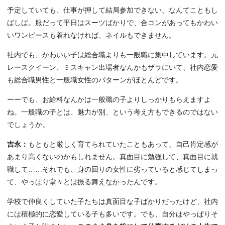
予定していても、仕事が押して結局参加できない、なんてこともし
ばしば。服だって平日はスーツばかりで、合コンがあってもかわい
いワンピースも着れなければ、ネイルもできません。
社内でも、かわいい子は総合職よりも一般職に集中しています。元
レースクイーン、ミスキャン出場者なんかもザラにいて、社内恋愛
も総合職男性と一般職女性のパターンがほとんどです。
ーーでも、お給料なんかは一般職の子よりしっかりもらえますよ
ね。一般職の子とは、魅力が別、という考え方もできるのではない
でしょうか。
吉永：
もともと厳しく育てられていたこともあって、自己肯定感が
あまり高くないのかもしれません。真面目に勉強して、真面目に就
職して……それでも、身の回りの女性に劣っていると感じてしまっ
て、やっぱり堂々とは振る舞えなかったんです。
学校で仲良くしていた子たちは真面目な子ばかりだったけど、社内
には積極的に恋愛している子も多いです。でも、自分はやっぱりそ