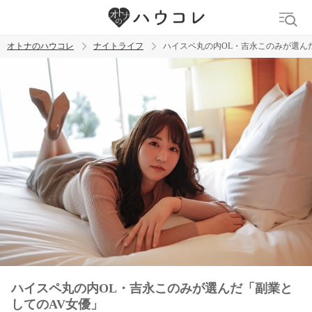
オトナのハウコレ
ナイトライフ
ハイスペ丸の内OL・吉永このみが選ん
検索
トレンド ワード
ラブグッズ
乳首
吸うやつ
ハイスペ丸の内OL・吉永このみが選んだ「副業と
してのAV女優」