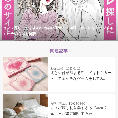
セフレ探しにおすすめの出会い系サイト10選 セフレをキープする
エッチの心得も解説
関連記事
Sponsored
2025/01/23
彼との仲が深まる♡「ドキドキカー
ド」でエッチなゲームをしてみた
カワノアユミ
2025/08/30
キャバ嬢は枕営業するって本当？
元キャバ嬢に聞いてみた