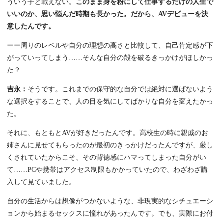
ういう子と戦えない。
このまま身を粉にして仕事するだけの人生で
いいのか、思い悩んだ時期も長かった。だから、AVデビューを決
意したんです。
ーー周りのレベルや自分の理想の高さと比較して、自己肯定感が下
がっていってしまう……そんな自分の殻を破るきっかけがほしかっ
た？
吉永：
そうです。これまでの保守的な自分では絶対に選ばないよう
な選択をすることで、人の目を気にしてばかりな自分を変えたかっ
た。
それに、もともとAVが好きだったんです。高校生の時に親戚のお
姉さんに見せてもらったのが最初のきっかけだったんですが、厳し
くされていたからこそ、その背徳感にハマってしまった自分がい
て……PCや携帯はアクセス制限もかかっていたので、わざわざ購
入して見ていました。
自分の生活からは想像がつかないような、非現実的なシチュエーシ
ョンから始まるセックスに憧れがあったんです。でも、実際にお付