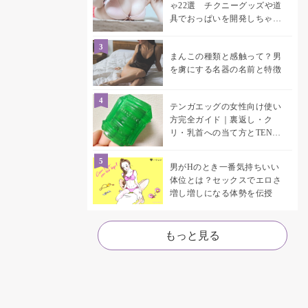
ゃ22選 チクニーグッズや道
具でおっぱいを開発しちゃお
う♡
まんこの種類と感触って？男
を虜にする名器の名前と特徴
テンガエッグの女性向け使い
方完全ガイド｜裏返し・ク
リ・乳首への当て方とTENGA
UNI比較
男がHのとき一番気持ちいい
体位とは？セックスでエロさ
増し増しになる体勢を伝授
もっと見る