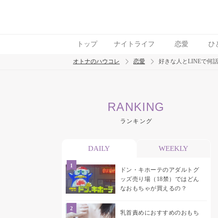
トップ
ナイトライフ
恋愛
ひ
オトナのハウコレ
恋愛
好きな人とLINEで何
検索
RANKING
トレンド ワード
ランキング
おっぱいフェチ
吸引バイブ
SM
吸うやつ
DAILY
WEEKLY
ドン・キホーテのアダルトグ
ッズ売り場（18禁）ではどん
なおもちゃが買えるの？
乳首責めにおすすめのおもち