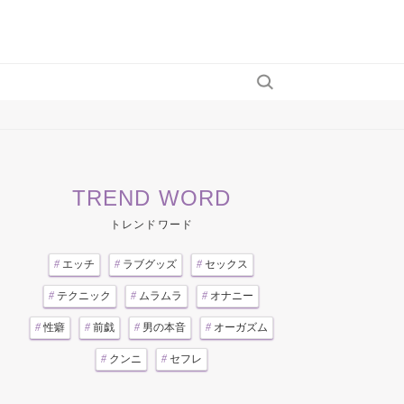
TREND WORD
トレンドワード
#
エッチ
#
ラブグッズ
#
セックス
#
テクニック
#
ムラムラ
#
オナニー
#
性癖
#
前戯
#
男の本音
#
オーガズム
#
クンニ
#
セフレ