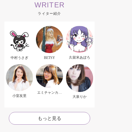
WRITER
ライター紹介
久留米あぽろ
中村うさぎ
BETSY
エミチャンカパ
小室友里
ーナ
大泉りか
もっと見る