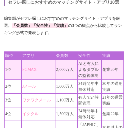
セフレ探しにおすすめのマッチングサイト・アプリ10選
編集部がセフレ探しにおすすめのマッチングサイト・アプリを厳
選。
「会員数」「安全性」「実績」
の3つの観点から比較してラン
キング形式で発表します。
順位
アプリ
会員数
安全性
実績
AIと有人に
1位
PCMAX
2,000万人
よるダブル
創業20年
の監視体制
24時間年中
20年の運用
2位
Jメール
1,000万人
無休対応
実績
有人で24時
21年の運営
3位
ワクワクメール
1,100万人
間管理
実績
24時間年中
4位
イククル
1,500万人
創業22年
無休対応
「JAPHIC」
10年以上の