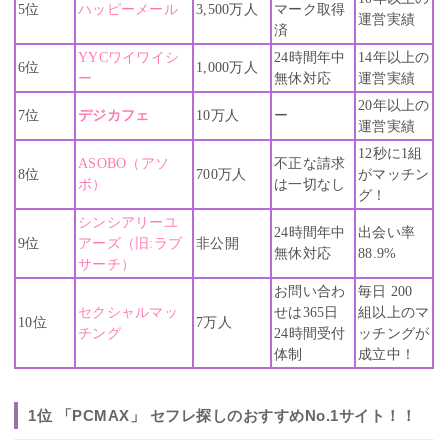
5位
ハッピーメール
3,500万人
マーク取得
運営実績
済
YYCワイワイシ
24時間年中
14年以上の
6位
1,000万人
ー
無休対応
運営実績
20年以上の
7位
デジカフェ
10万人
ー
運営実績
12秒に1組
ASOBO（アソ
不正な請求
8位
700万人
がマッチン
ボ）
は一切なし
グ！
シンシアリーユ
24時間年中
出会い率
9位
アーズ（旧:ラブ
非公開
無休対応
88.9%
サーチ）
お問い合わ
毎日 200
セクシャルマッ
せは365日
組以上のマ
10位
7万人
チング
24時間受付
ッチングが
体制
成立中！
1位 「PCMAX」 セフレ探しのおすすめNo.1サイト！！