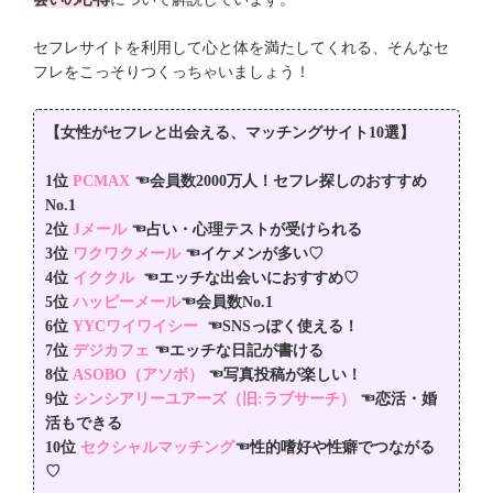
セフレサイトを利用して心と体を満たしてくれる、そんなセ
フレをこっそりつくっちゃいましょう！
【女性がセフレと出会える、マッチングサイト10選】
1位
PCMAX
☜会員数2000万人！セフレ探しのおすすめ
No.1
2位
Jメール
☜占い・心理テストが受けられる
3位
ワクワクメール
☜
イケメンが多い♡
4位
イククル
☜エッチな出会いにおすすめ♡
5位
ハッピーメール
☜会員数No.1
6位
YYCワイワイシー
☜SNSっぽく使える！
7位
デジカフェ
☜エッチな日記が書ける
8位
ASOBO（アソボ）
☜写真投稿が楽しい！
9位
シンシアリーユアーズ（旧:ラブサーチ）
☜恋活・婚
活もできる
10位
セクシャルマッチング
☜
性的嗜好や性癖でつながる
♡